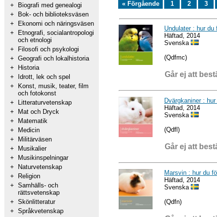
« Förgående
1
2
3
+
Biografi med genealogi
+
Bok- och biblioteksväsen
+
Ekonomi och näringsväsen
Undulater : hur du 
+
Etnografi, socialantropologi
Häftad, 2014
och etnologi
Svenska
+
Filosofi och psykologi
(Qdfmc)
+
Geografi och lokalhistoria
+
Historia
Går ej att best
+
Idrott, lek och spel
+
Konst, musik, teater, film
och fotokonst
Dvärgkaniner : hur 
+
Litteraturvetenskap
Häftad, 2014
+
Mat och Dryck
Svenska
+
Matematik
(Qdfl)
+
Medicin
+
Militärväsen
Går ej att best
+
Musikalier
+
Musikinspelningar
+
Naturvetenskap
Marsvin : hur du fö
+
Religion
Häftad, 2014
+
Samhälls- och
Svenska
rättsvetenskap
(Qdfn)
+
Skönlitteratur
+
Språkvetenskap