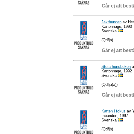
Går ej att best
Jakthunden
av Hen
Kartonnage, 1990
Svenska
(Qdfja)
Går ej att best
Stora hundboken
a
Kartonnage, 1992
Svenska
(Qdfja(x))
Går ej att best
Katten i fokus
av Y
Inbunden, 1997
Svenska
(Qdfjb)