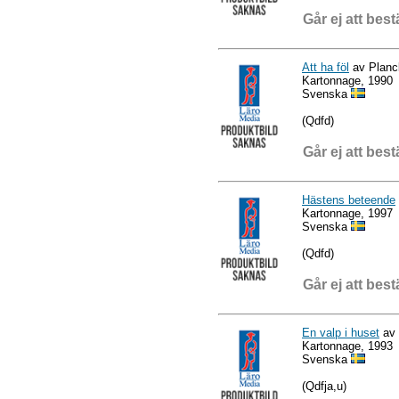
Går ej att best
Att ha föl
av Planc
Kartonnage, 1990
Svenska
(Qdfd)
Går ej att best
Hästens beteende
Kartonnage, 1997
Svenska
(Qdfd)
Går ej att best
En valp i huset
av 
Kartonnage, 1993
Svenska
(Qdfja,u)