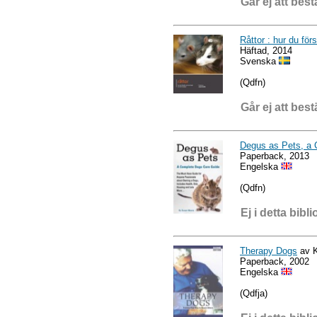
Går ej att best
Råttor : hur du för
Häftad, 2014
Svenska
(Qdfn)
Går ej att best
Degus as Pets, a
Paperback, 2013
Engelska
(Qdfn)
Ej i detta bibli
Therapy Dogs
av K
Paperback, 2002
Engelska
(Qdfja)