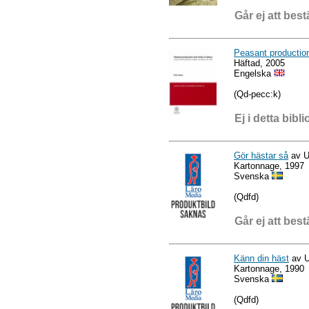
Går ej att best
Peasant production
Häftad, 2005
Engelska
(Qd-pecc:k)
Ej i detta bibli
Gör hästar så
av U
Kartonnage, 1997
Svenska
(Qdfd)
Går ej att best
Känn din häst
av U
Kartonnage, 1990
Svenska
(Qdfd)