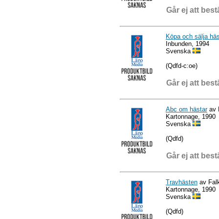
Går ej att best
Köpa och sälja hä
Inbunden, 1994
Svenska
(Qdfd-c:oe)
Går ej att best
Abc om hästar
av 
Kartonnage, 1990
Svenska
(Qdfd)
Går ej att best
Travhästen
av Fal
Kartonnage, 1990
Svenska
(Qdfd)