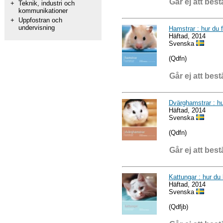
Går ej att best
+
Teknik, industri och
kommunikationer
+
Uppfostran och
undervisning
Hamstrar : hur du f
Häftad, 2014
Svenska
(Qdfn)
Går ej att best
Dvärghamstrar : hu
Häftad, 2014
Svenska
(Qdfn)
Går ej att best
Kattungar : hur du
Häftad, 2014
Svenska
(Qdfjb)