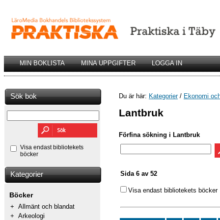
MIN BOKLISTA
MINA UPPGIFTER
LOGGA IN
Sök bok
Du är här:
Kategorier
/
Ekonomi och
Lantbruk
Förfina sökning i Lantbruk
Visa endast bibliotekets
böcker
Sida 6 av 52
Kategorier
Visa endast bibliotekets böcker
Böcker
+
Allmänt och blandat
+
Arkeologi