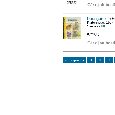
Går ej att best
Honungsriket
av G
Kartonnage, 1997
Svenska
(Qdfk,u)
Går ej att best
« Förgående
1
2
3