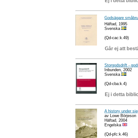
Ej i detta bibli
Godsägare småbruk
Häftad, 1995
Svenska
(Qd-cac:k.49)
Går ej att best
Storgodsdrift - go
Inbunden, 2002
Svenska
(Qd-cba:k.4)
Ej i detta bibli
A history under si
av Lowe Börjeson
Häftad, 2004
Engelska
(Qd-pfc:k.46)