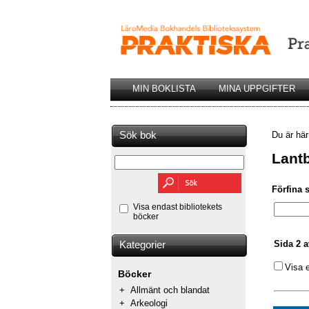
MIN BOKLISTA
MINA UPPGIFTER
Sök bok
Du är hä
Lant
Förfina 
Visa endast bibliotekets
böcker
Sida 2 a
Kategorier
Visa 
Böcker
+
Allmänt och blandat
+
Arkeologi