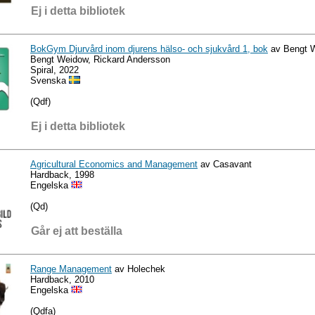
Ej i detta bibliotek
BokGym Djurvård inom djurens hälso- och sjukvård 1, bok
av Bengt W
Bengt Weidow, Rickard Andersson
Spiral, 2022
Svenska
(Qdf)
Ej i detta bibliotek
Agricultural Economics and Management
av Casavant
Hardback, 1998
Engelska
(Qd)
Går ej att beställa
Range Management
av Holechek
Hardback, 2010
Engelska
(Qdfa)