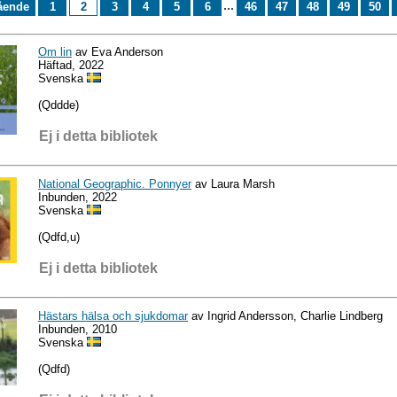
...
ående
1
2
3
4
5
6
46
47
48
49
50
Om lin
av Eva Anderson
Häftad, 2022
Svenska
(Qddde)
Ej i detta bibliotek
National Geographic. Ponnyer
av Laura Marsh
Inbunden, 2022
Svenska
(Qdfd,u)
Ej i detta bibliotek
Hästars hälsa och sjukdomar
av Ingrid Andersson, Charlie Lindberg
Inbunden, 2010
Svenska
(Qdfd)