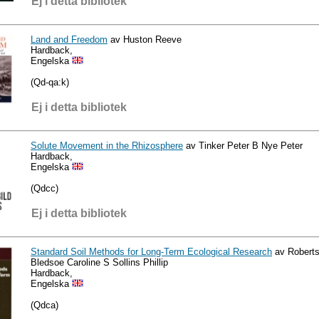
Ej i detta bibliotek
Land and Freedom
av Huston Reeve
Hardback,
Engelska
(Qd-qa:k)
Ej i detta bibliotek
Solute Movement in the Rhizosphere
av Tinker Peter B Nye Peter
Hardback,
Engelska
(Qdcc)
Ej i detta bibliotek
Standard Soil Methods for Long-Term Ecological Research
av Roberts
Bledsoe Caroline S Sollins Phillip
Hardback,
Engelska
(Qdca)