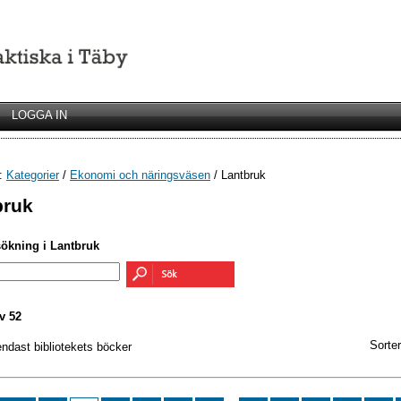
LOGGA IN
r:
Kategorier
/
Ekonomi och näringsväsen
/ Lantbruk
bruk
sökning i Lantbruk
v 52
Sorter
endast bibliotekets böcker