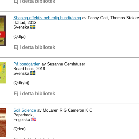
Ej i detta bibliotek
Shaping effektiv och rolig hundträning
av Fanny Gott, Thomas Stokke
Häftad, 2012
Svenska
(Qdfja)
Ej i detta bibliotek
På bondgården
av Susanne Gernhäuser
Board book, 2016
Svenska
(Qdf(yb))
Ej i detta bibliotek
Soil Science
av McLaren R G Cameron K C
Paperback,
Engelska
(Qdca)