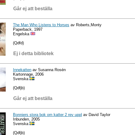
Går ej att beställa
The Man Who Listens to Horses
av Roberts,Monty
Paperback, 1997
Engelska
(Qdfd)
Ej i detta bibliotek
Innekatten
av Susanna Rosén
Kartonnage, 2006
Svenska
(Qdfjb)
Går ej att beställa
Bonniers stora bok om katter 2 rev uppl
av David Taylor
Inbunden, 2005
Svenska
(Qdfjb)