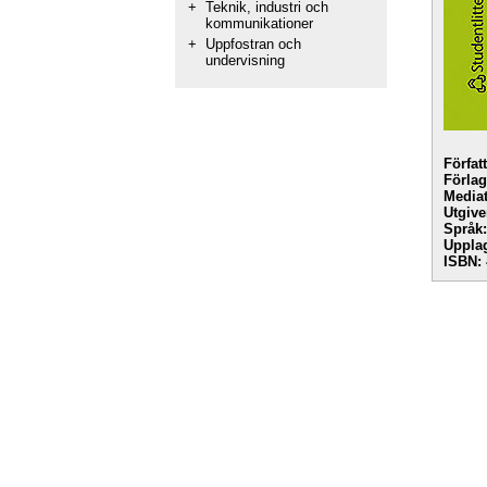
+
Teknik, industri och
kommunikationer
+
Uppfostran och
undervisning
Förfat
Förlag
Mediat
Utgive
Språk:
Uppla
ISBN: