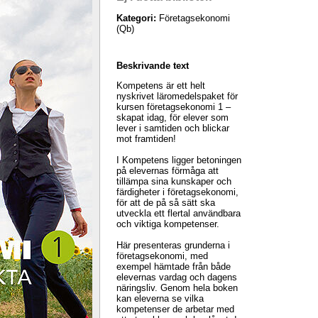
Kategori:
Företagsekonomi
(Qb)
Beskrivande text
Kompetens är ett helt
nyskrivet läromedelspaket för
kursen företagsekonomi 1 –
skapat idag, för elever som
lever i samtiden och blickar
mot framtiden!
I Kompetens ligger betoningen
på elevernas förmåga att
tillämpa sina kunskaper och
färdigheter i företagsekonomi,
för att de på så sätt ska
utveckla ett flertal användbara
och viktiga kompetenser.
Här presenteras grunderna i
företagsekonomi, med
exempel hämtade från både
elevernas vardag och dagens
näringsliv. Genom hela boken
kan eleverna se vilka
kompetenser de arbetar med