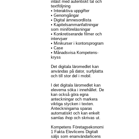
inläst med autentiskt tal och
textföljning
• Interaktiva uppgifter
• Genomgångar
• Digital ämnesordlista
• Kapitelsammanfattningar
som miniföreläsningar
• Konkretiserande filmer och
intervjuer
• Minikurser i kontorsprogram
• Case
• Månadsvisa Kompetens-
kryss
Det digitala läromedlet kan
användas på dator, surfplatta
och till stor del i mobil.
I det digitala läromedlet kan
eleverna söka i innehållet. De
kan också göra egna
anteckningar och markera
viktiga stycken i texten.
Anteckningarna sparas
automatiskt och kan enkelt
samlas ihop och skrivas ut.
Kompetens Företagsekonomi
1 Fakta Elevlicens Digitalt
säljs som enanvändarlicens