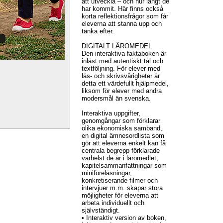
att utveckla – och hur långt de
har kommit. Här finns också
korta reflektionsfrågor som får
eleverna att stanna upp och
tänka efter.
DIGITALT LÄROMEDEL
Den interaktiva faktaboken är
inläst med autentiskt tal och
textföljning. För elever med
läs- och skrivsvårigheter är
detta ett värdefullt hjälpmedel,
liksom för elever med andra
modersmål än svenska.
Interaktiva uppgifter,
genomgångar som förklarar
olika ekonomiska samband,
en digital ämnesordlista som
gör att eleverna enkelt kan få
centrala begrepp förklarade
varhelst de är i läromedlet,
kapitelsammanfattningar som
miniföreläsningar,
konkretiserande filmer och
intervjuer m.m. skapar stora
möjligheter för eleverna att
arbeta individuellt och
självständigt.
• Interaktiv version av boken,