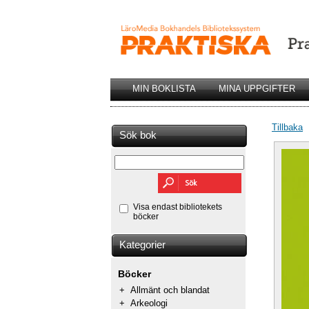
MIN BOKLISTA
MINA UPPGIFTER
Tillbaka
Sök bok
Visa endast bibliotekets
böcker
Kategorier
Böcker
+
Allmänt och blandat
+
Arkeologi