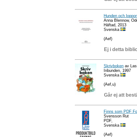
Hunden och lopporn
Anna Blennow, Od
Häftad, 2013
Svenska
(Aef)
Ej i detta bibli
Skrivboken
av Las
Inbunden, 1997
Svenska
(Aef,u)
Går ej att best
Finns som PDF For
Svensson Rut
PDF,
Svenska
(Aef)