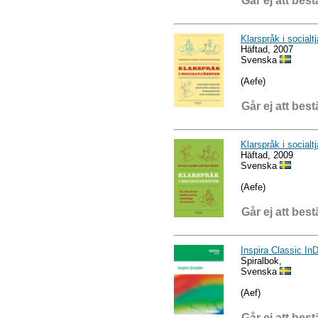
Går ej att best
Klarspråk i socialt
Häftad, 2007
Svenska
(Aefe)
Går ej att best
Klarspråk i socialt
Häftad, 2009
Svenska
(Aefe)
Går ej att best
Inspira Classic In
Spiralbok,
Svenska
(Aef)
Går ej att best