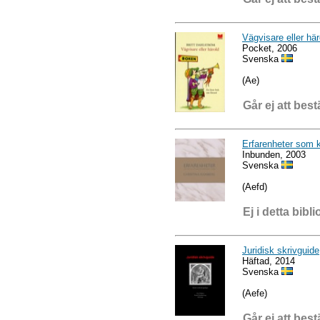
Vägvisare eller här
Pocket, 2006
Svenska
(Ae)
Går ej att best
Erfarenheter som ka
Inbunden, 2003
Svenska
(Aefd)
Ej i detta bibli
Juridisk skrivguide
Häftad, 2014
Svenska
(Aefe)
Går ej att best