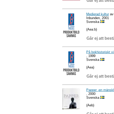
Går ej att best
Medierad kultur
av
Inbunden, 2001
Svenska
(Aea:b)
Går ej att best
På bokhistoriskt vi
, 1999
Svenska
(Aea)
Går ej att best
Papper -en mänskli
, 2000
Svenska
(Aeb)