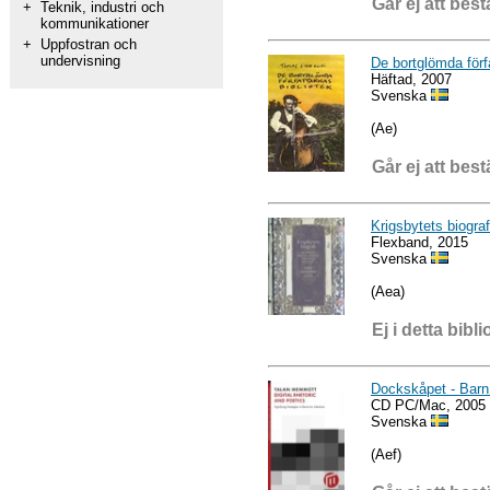
Går ej att best
+
Teknik, industri och
kommunikationer
+
Uppfostran och
undervisning
De bortglömda förfa
Häftad, 2007
Svenska
(Ae)
Går ej att best
Krigsbytets biograf
Flexband, 2015
Svenska
(Aea)
Ej i detta bibli
Dockskåpet - Ba
CD PC/Mac, 2005
Svenska
(Aef)