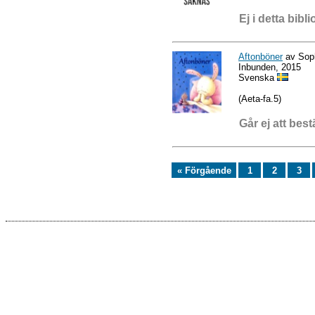
Ej i detta bibli
Aftonböner
av Soph
Inbunden, 2015
Svenska
(Aeta-fa.5)
Går ej att best
« Förgående
1
2
3