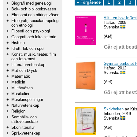
« Förgående
1
2
3
+
Biografi med genealogi
+
Bok- och biblioteksväsen
+
Ekonomi och näringsväsen
Allt i en bok InDe
+
Etnografi, socialantropologi
Häftad, 2009
och etnologi
Svenska
+
Filosofi och psykologi
(Aef)
+
Geografi och lokalhistoria
+
Historia
Går ej att best
+
Idrott, lek och spel
+
Konst, musik, teater, film
och fotokonst
Gymnasiearbetet f
+
Litteraturvetenskap
Häftad, 2012
+
Mat och Dryck
Svenska
+
Matematik
(Aef)
+
Medicin
+
Militärväsen
Går ej att best
+
Musikalier
+
Musikinspelningar
+
Naturvetenskap
Skrivboken
av Kris
+
Religion
Inbunden, 2019
+
Samhälls- och
Svenska
rättsvetenskap
(Aef)
+
Skönlitteratur
+
Språkvetenskap