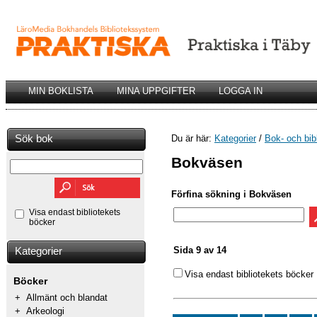
MIN BOKLISTA
MINA UPPGIFTER
LOGGA IN
Sök bok
Du är här:
Kategorier
/
Bok- och bib
Bokväsen
Förfina sökning i Bokväsen
Visa endast bibliotekets
böcker
Sida 9 av 14
Kategorier
Visa endast bibliotekets böcker
Böcker
+
Allmänt och blandat
+
Arkeologi