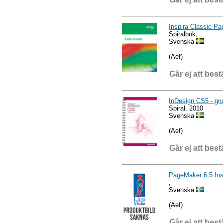
Inspira Classic P
Spiralbok,
Svenska
(Aef)
Går ej att best
InDesign CS5 - gr
Spiral, 2010
Svenska
(Aef)
Går ej att best
PageMaker 6.5 Ins
,
Svenska
(Aef)
Går ej att best