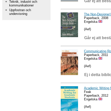
Går ej att best
+
Teknik, industri och
kommunikationer
+
Uppfostran och
undervisning
The Non-Designer'
Paperback, 2008
Engelska
(Aef)
Går ej att best
Communicating R
Paperback, 2011
Engelska
(Aef)
Ej i detta bibli
Academic Writing f
Feak
Paperback, 2012
Engelska
(Aef)