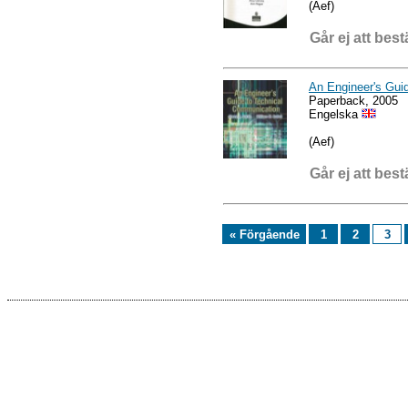
(Aef)
Går ej att best
An Engineer's Gui
Paperback, 2005
Engelska
(Aef)
Går ej att best
« Förgående
1
2
3