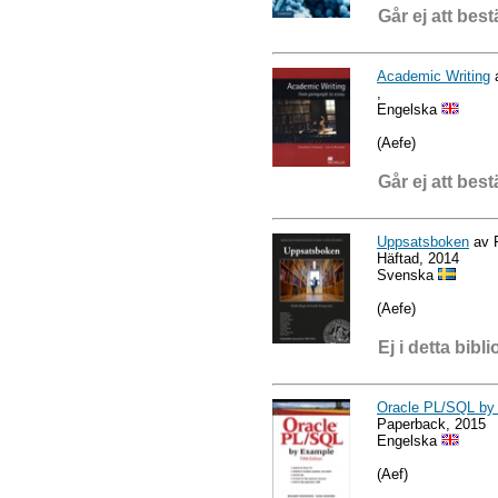
Går ej att best
Academic Writing
a
,
Engelska
(Aefe)
Går ej att best
Uppsatsboken
av F
Häftad, 2014
Svenska
(Aefe)
Ej i detta bibli
Oracle PL/SQL by
Paperback, 2015
Engelska
(Aef)