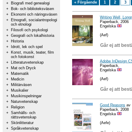
« Förgående
1
2
3
+
Biografi med genealogi
+
Bok- och biblioteksväsen
+
Ekonomi och näringsväsen
Writing Well, Long
+
Etnografi, socialantropologi
Paperback, 2006
och etnologi
Engelska
+
Filosofi och psykologi
(Aef)
+
Geografi och lokalhistoria
+
Historia
Går ej att best
+
Idrott, lek och spel
+
Konst, musik, teater, film
och fotokonst
Adobe InDesign C
+
Litteraturvetenskap
Paperback,
+
Mat och Dryck
Engelska
+
Matematik
(Aef)
+
Medicin
+
Militärväsen
Går ej att best
+
Musikalier
+
Musikinspelningar
+
Naturvetenskap
Good Reasons
av 
+
Religion
Paperback, 2008
+
Samhälls- och
Engelska
rättsvetenskap
(Aefe)
+
Skönlitteratur
+
Språkvetenskap