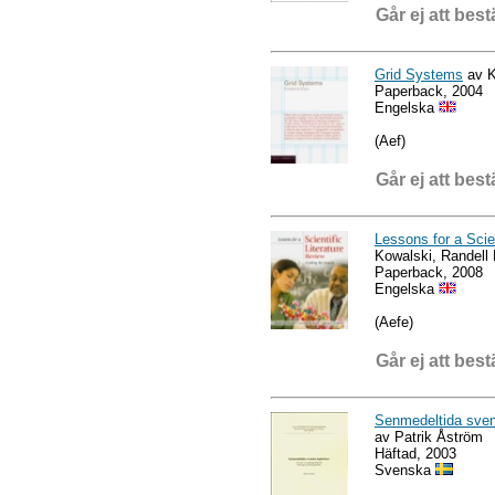
Går ej att best
Grid Systems
av K
Paperback, 2004
Engelska
(Aef)
Går ej att best
Lessons for a Scien
Kowalski, Randell
Paperback, 2008
Engelska
(Aefe)
Går ej att best
Senmedeltida svens
av Patrik Åström
Häftad, 2003
Svenska