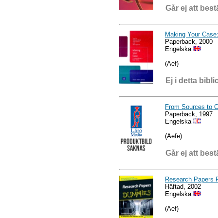
Går ej att best
Making Your Case: 
Paperback, 2000
Engelska
(Aef)
Ej i detta bibli
From Sources to Ci
Paperback, 1997
Engelska
(Aefe)
Går ej att best
Research Papers
Häftad, 2002
Engelska
(Aef)