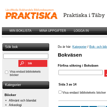
MIN BOKLISTA
MINA UPPGIFTER
LOGGA IN
Sök bok
Du är här:
Kategorier
/
Bok- och bib
Bokväsen
Förfina sökning i Bokväsen
Visa endast bibliotekets
böcker
Sida 3 av 14
Kategorier
Visa endast bibliotekets böcker
Böcker
+
Allmänt och blandat
+
Arkeologi