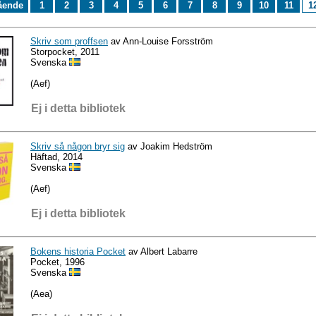
ående
1
2
3
4
5
6
7
8
9
10
11
1
Skriv som proffsen
av Ann-Louise Forsström
Storpocket, 2011
Svenska
(Aef)
Ej i detta bibliotek
Skriv så någon bryr sig
av Joakim Hedström
Häftad, 2014
Svenska
(Aef)
Ej i detta bibliotek
Bokens historia Pocket
av Albert Labarre
Pocket, 1996
Svenska
(Aea)