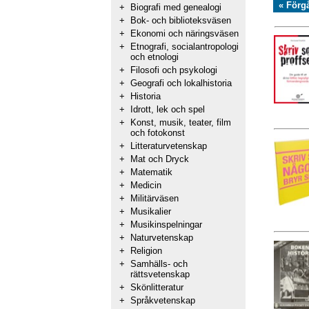
« Förg
+
Biografi med genealogi
+
Bok- och biblioteksväsen
+
Ekonomi och näringsväsen
+
Etnografi, socialantropologi
och etnologi
+
Filosofi och psykologi
+
Geografi och lokalhistoria
+
Historia
+
Idrott, lek och spel
+
Konst, musik, teater, film
och fotokonst
+
Litteraturvetenskap
+
Mat och Dryck
+
Matematik
+
Medicin
+
Militärväsen
+
Musikalier
+
Musikinspelningar
+
Naturvetenskap
+
Religion
+
Samhälls- och
rättsvetenskap
+
Skönlitteratur
+
Språkvetenskap