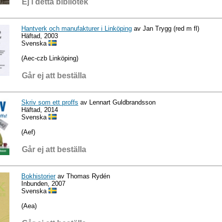
Ej i detta bibliotek
Hantverk och manufakturer i Linköping
av Jan Trygg (red m fl)
Häftad, 2003
Svenska
(Aec-czb Linköping)
Går ej att beställa
Skriv som ett proffs
av Lennart Guldbrandsson
Häftad, 2014
Svenska
(Aef)
Går ej att beställa
Bokhistorier
av Thomas Rydén
Inbunden, 2007
Svenska
(Aea)