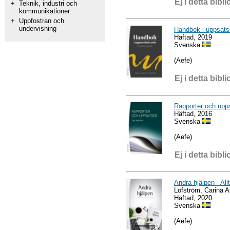
Ej i detta bibli
+
Teknik, industri och
kommunikationer
+
Uppfostran och
undervisning
Handbok i uppsatss
Häftad, 2019
Svenska
(Aefe)
Ej i detta bibli
Rapporter och upp
Häftad, 2016
Svenska
(Aefe)
Ej i detta bibli
Andra hjälpen - All
Löfström, Carina 
Häftad, 2020
Svenska
(Aefe)