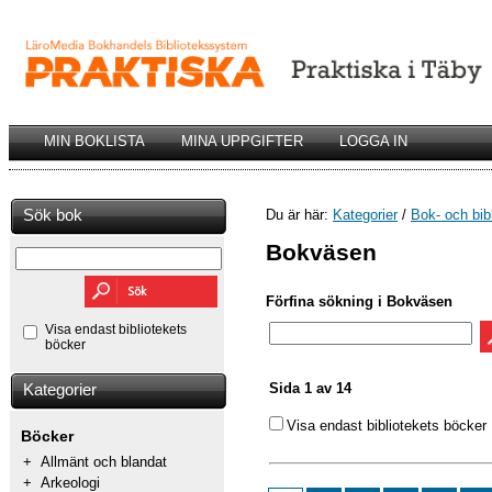
MIN BOKLISTA
MINA UPPGIFTER
LOGGA IN
Sök bok
Du är här:
Kategorier
/
Bok- och bib
Bokväsen
Förfina sökning i Bokväsen
Visa endast bibliotekets
böcker
Sida 1 av 14
Kategorier
Visa endast bibliotekets böcker
Böcker
+
Allmänt och blandat
+
Arkeologi