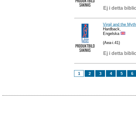
Ej i detta bibli
Virgil and the Myt
Hardback,
Engelska
(Aea-i.41)
Ej i detta bibli
1
2
3
4
5
6