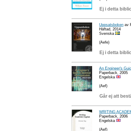
Ej i detta bibli
Uppsatsboken
av F
Häftad, 2014
Svenska
(Aefe)
Ej i detta bibli
An Engineer's Gui
Paperback, 2005
Engelska
(Aef)
Går ej att best
WRITING ACADE
Paperback, 2006
Engelska
(Aef)