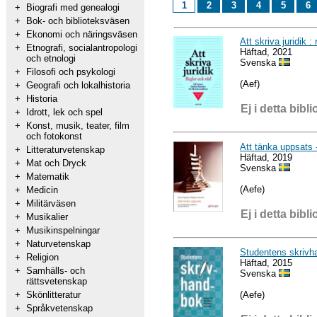
1
2
3
4
5
6
+
Biografi med genealogi
+
Bok- och biblioteksväsen
+
Ekonomi och näringsväsen
Att skriva juridik :
+
Etnografi, socialantropologi
Häftad, 2021
och etnologi
Svenska
+
Filosofi och psykologi
(Aef)
+
Geografi och lokalhistoria
+
Historia
Ej i detta bibli
+
Idrott, lek och spel
+
Konst, musik, teater, film
och fotokonst
Att tänka uppsats 
+
Litteraturvetenskap
Häftad, 2019
+
Mat och Dryck
Svenska
+
Matematik
(Aefe)
+
Medicin
+
Militärväsen
Ej i detta bibli
+
Musikalier
+
Musikinspelningar
+
Naturvetenskap
Studentens skrivh
+
Religion
Häftad, 2015
+
Samhälls- och
Svenska
rättsvetenskap
(Aefe)
+
Skönlitteratur
+
Språkvetenskap