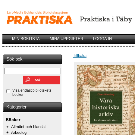
MIN BOKLISTA
MINA UPPGIFTER
LOGGA IN
Tillbaka
Sök bok
Visa endast bibliotekets
böcker
Kategorier
Böcker
+
Allmänt och blandat
+
Arkeologi