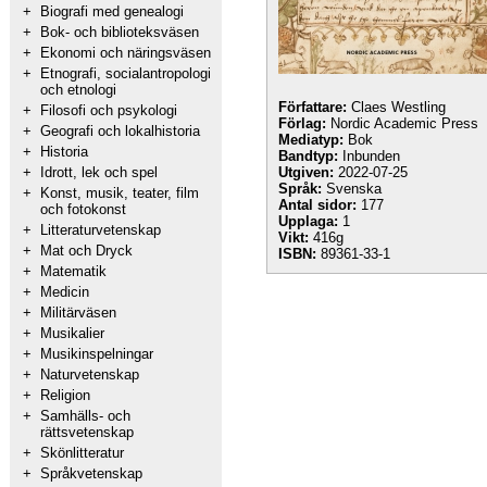
+
Biografi med genealogi
+
Bok- och biblioteksväsen
+
Ekonomi och näringsväsen
+
Etnografi, socialantropologi
och etnologi
Författare:
Claes Westling
+
Filosofi och psykologi
Förlag:
Nordic Academic Press
+
Geografi och lokalhistoria
Mediatyp:
Bok
+
Historia
Bandtyp:
Inbunden
+
Idrott, lek och spel
Utgiven:
2022-07-25
Språk:
Svenska
+
Konst, musik, teater, film
Antal sidor:
177
och fotokonst
Upplaga:
1
+
Litteraturvetenskap
Vikt:
416g
+
Mat och Dryck
ISBN:
89361-33-1
+
Matematik
+
Medicin
+
Militärväsen
+
Musikalier
+
Musikinspelningar
+
Naturvetenskap
+
Religion
+
Samhälls- och
rättsvetenskap
+
Skönlitteratur
+
Språkvetenskap