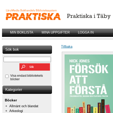
MIN BOKLISTA
MINA UPPGIFTER
LOGGA IN
Tillbaka
Sök bok
Visa endast bibliotekets
böcker
Kategorier
Böcker
+
Allmänt och blandat
+
Arkeologi