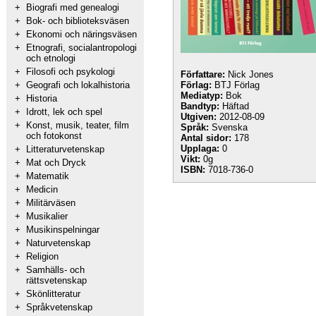
+
Biografi med genealogi
+
Bok- och biblioteksväsen
+
Ekonomi och näringsväsen
+
Etnografi, socialantropologi
och etnologi
+
Filosofi och psykologi
Författare:
Nick Jones
+
Geografi och lokalhistoria
Förlag:
BTJ Förlag
Mediatyp:
Bok
+
Historia
Bandtyp:
Häftad
+
Idrott, lek och spel
Utgiven:
2012-08-09
+
Konst, musik, teater, film
Språk:
Svenska
och fotokonst
Antal sidor:
178
Upplaga:
0
+
Litteraturvetenskap
Vikt:
0g
+
Mat och Dryck
ISBN:
7018-736-0
+
Matematik
+
Medicin
+
Militärväsen
+
Musikalier
+
Musikinspelningar
+
Naturvetenskap
+
Religion
+
Samhälls- och
rättsvetenskap
+
Skönlitteratur
+
Språkvetenskap