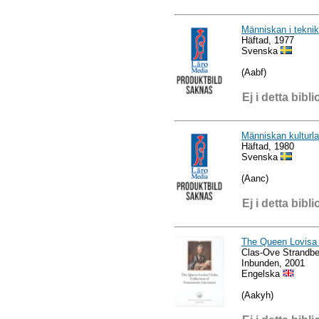
Människan i tekniks
Häftad, 1977
Svenska
(Aabf)
Ej i detta bibli
Människan kulturlan
Häftad, 1980
Svenska
(Aanc)
Ej i detta bibli
The Queen Lovisa U
Clas-Ove Strandbe
Inbunden, 2001
Engelska
(Aakyh)