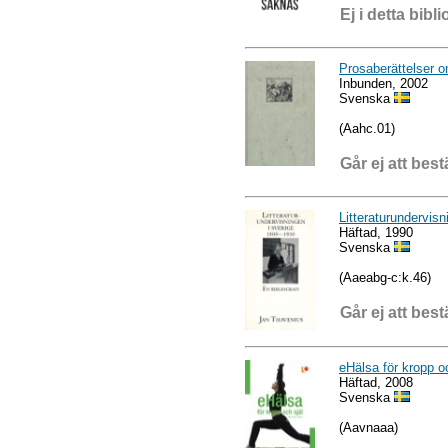
Ej i detta bibli
Prosaberättelser 
Inbunden, 2002
Svenska
(Aahc.01)
Går ej att best
Litteraturundervisn
Häftad, 1990
Svenska
(Aaeabg-c:k.46)
Går ej att best
eHälsa för kropp o
Häftad, 2008
Svenska
(Aavnaaa)