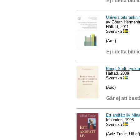
Ej i detta bibli
Universitetsrankni
av Göran Hermerén,
Häftad, 2011
Svenska
(Aa:t)
Ej i detta bibli
Bengt Stolt tryckta
Häftad, 2009
Svenska
(Aac)
Går ej att best
Ett andfått liv M
Inbunden, 1996
Svenska
(Aalz Trolle, Ulf af)