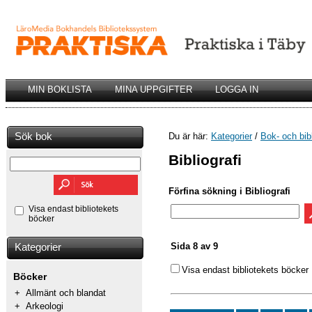
MIN BOKLISTA
MINA UPPGIFTER
LOGGA IN
Sök bok
Du är här:
Kategorier
/
Bok- och bib
Bibliografi
Förfina sökning i Bibliografi
Visa endast bibliotekets
böcker
Sida 8 av 9
Kategorier
Visa endast bibliotekets böcker
Böcker
+
Allmänt och blandat
+
Arkeologi