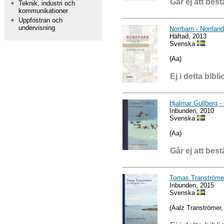
Går ej att best
+
Teknik, industri och
kommunikationer
+
Uppfostran och
undervisning
Norrbarn - Norrlan
Häftad, 2013
Svenska
(Aa)
Ej i detta bibli
Hjalmar Gullberg - 
Inbunden, 2010
Svenska
(Aa)
Går ej att best
Tomas Tranströme
Inbunden, 2015
Svenska
(Aalz Tranströmer