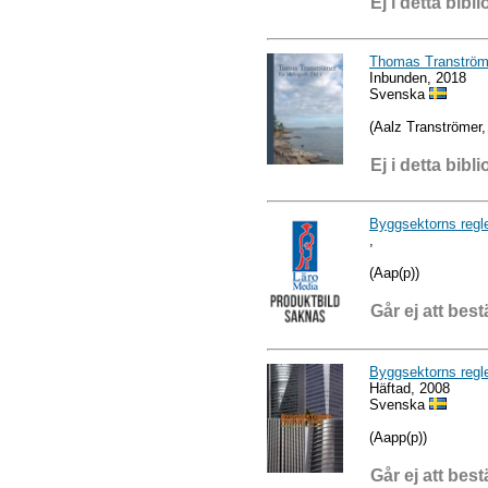
Ej i detta bibli
Thomas Tranströmer
Inbunden, 2018
Svenska
(Aalz Tranströmer
Ej i detta bibli
Byggsektorns regl
,
(Aap(p))
Går ej att best
Byggsektorns regle
Häftad, 2008
Svenska
(Aapp(p))
Går ej att best