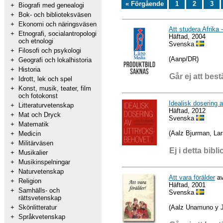
« Förgående
1
2
3
+
Biografi med genealogi
+
Bok- och biblioteksväsen
+
Ekonomi och näringsväsen
Att studera Afrika -
+
Etnografi, socialantropologi
Häftad, 2004
och etnologi
Svenska
+
Filosofi och psykologi
(Aanp/DR)
+
Geografi och lokalhistoria
+
Historia
Går ej att best
+
Idrott, lek och spel
+
Konst, musik, teater, film
och fotokonst
Idealisk dosering 
+
Litteraturvetenskap
Häftad, 2012
+
Mat och Dryck
Svenska
+
Matematik
(Aalz Bjurman, Lar
+
Medicin
+
Militärväsen
Ej i detta bibli
+
Musikalier
+
Musikinspelningar
+
Naturvetenskap
Att vara förälder
av
+
Religion
Häftad, 2001
+
Samhälls- och
Svenska
rättsvetenskap
(Aalz Unamuno y 
+
Skönlitteratur
+
Språkvetenskap