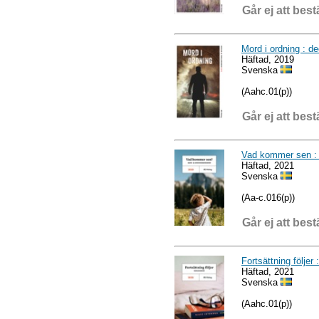
Går ej att best
Mord i ordning : de
Häftad, 2019
Svenska
(Aahc.01(p))
Går ej att best
Vad kommer sen : 
Häftad, 2021
Svenska
(Aa-c.016(p))
Går ej att best
Fortsättning följer
Häftad, 2021
Svenska
(Aahc.01(p))