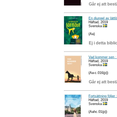
Går ej att best
En djungel av lättlä
Häftad, 2019
Svenska
(Aa)
Ej i detta bibli
Vad kommer sen : 
Häftad, 2019
Svenska
(Aa-c.016(p))
Går ej att best
Fortsättning följer
Häftad, 2019
Svenska
(Aahc.01(p))