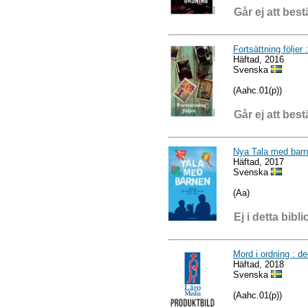
Går ej att best
Fortsättning följer
Häftad, 2016
Svenska
(Aahc.01(p))
Går ej att best
Nya Tala med barn
Häftad, 2017
Svenska
(Aa)
Ej i detta bibli
Mord i ordning : de
Häftad, 2018
Svenska
(Aahc.01(p))