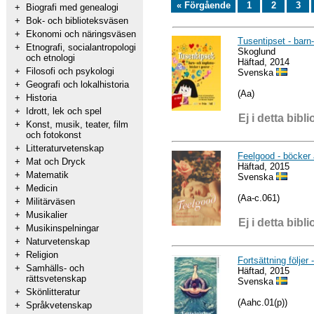
« Förgående
1
2
3
+
Biografi med genealogi
+
Bok- och biblioteksväsen
+
Ekonomi och näringsväsen
Tusentipset - barn-
+
Etnografi, socialantropologi
Skoglund
och etnologi
Häftad, 2014
+
Filosofi och psykologi
Svenska
+
Geografi och lokalhistoria
(Aa)
+
Historia
+
Idrott, lek och spel
Ej i detta bibli
+
Konst, musik, teater, film
och fotokonst
+
Litteraturvetenskap
Feelgood - böcker a
+
Mat och Dryck
Häftad, 2015
+
Matematik
Svenska
+
Medicin
(Aa-c.061)
+
Militärväsen
+
Musikalier
Ej i detta bibli
+
Musikinspelningar
+
Naturvetenskap
+
Religion
Fortsättning följer
+
Samhälls- och
Häftad, 2015
rättsvetenskap
Svenska
+
Skönlitteratur
(Aahc.01(p))
+
Språkvetenskap