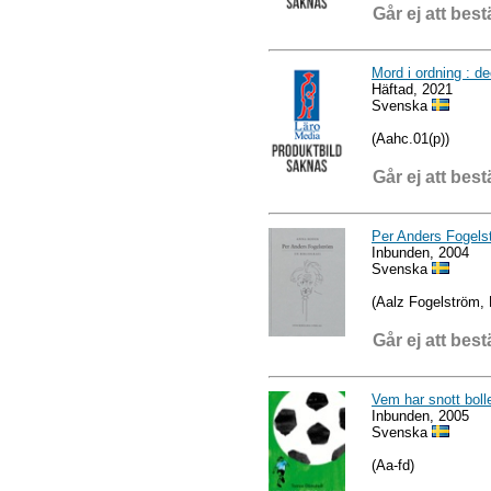
Går ej att best
Mord i ordning : de
Häftad, 2021
Svenska
(Aahc.01(p))
Går ej att best
Per Anders Fogelstr
Inbunden, 2004
Svenska
(Aalz Fogelström, 
Går ej att best
Vem har snott bolle
Inbunden, 2005
Svenska
(Aa-fd)