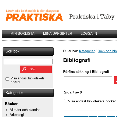
MIN BOKLISTA
MINA UPPGIFTER
LOGGA IN
Sök bok
Du är här:
Kategorier
/
Bok- och bib
Bibliografi
Förfina sökning i Bibliografi
Visa endast bibliotekets
böcker
Sida 7 av 9
Kategorier
Visa endast bibliotekets böcker
Böcker
+
Allmänt och blandat
+
Arkeologi