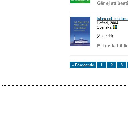
Går ej att best
Islam och muslimer
Häftad, 2004
Svenska
(Aacmdd)
Ej i detta bibli
« Förgående
1
2
3