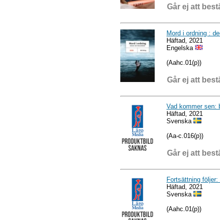
Går ej att best
Mord i ordning : de
Häftad, 2021
Engelska
(Aahc.01(p))
Går ej att best
Vad kommer sen: 
Häftad, 2021
Svenska
(Aa-c.016(p))
Går ej att best
Fortsättning följer
Häftad, 2021
Svenska
(Aahc.01(p))