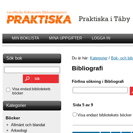
MIN BOKLISTA
MINA UPPGIFTER
LOGGA IN
Sök bok
Du är här:
Kategorier
/
Bok- och bib
Bibliografi
Förfina sökning i Bibliografi
Visa endast bibliotekets
böcker
Sida 5 av 9
Kategorier
Visa endast bibliotekets böcker
Böcker
+
Allmänt och blandat
+
Arkeologi