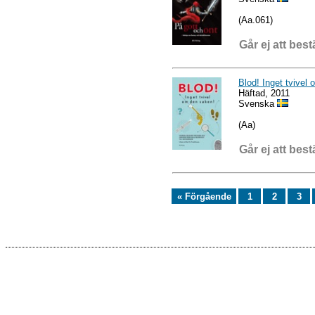
(Aa.061)
Går ej att best
Blod! Inget tvivel
Häftad, 2011
Svenska
(Aa)
Går ej att best
« Förgående
1
2
3