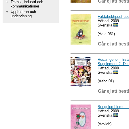
Går ej att best
+
Teknik, industri och
kommunikationer
+
Uppfostran och
undervisning
Faktaboktipset upp
Häftad, 2009
Svenska
(Aa-c.061)
Går ej att best
Resan genom histori
Supplement 2. Del
Häftad, 2009
Svenska
(Aahc.01)
Går ej att best
Spegelproblemet - e
Häftad, 2009
Svenska
(Aavlab)