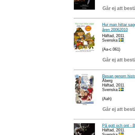
Går ej att best
Hur man hittar sag
åren 20062010
Häftad, 2011
Svenska
(Aa-c.061)
Går ej att best
Resan genom histori
Åberg
Häftad, 2011
Svenska
(Aah)
Går ej att best
På gott och ont - 
Häftad, 2011
Svenska