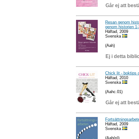
Går ej att best
Resan genom histor
genom historien 1
Häftad, 2009
Svenska
(Aah)
Ej i detta bibli
Chick lit - boktips
Häftad, 2010
Svenska
(Aahc.01)
Går ej att best
Fortsättningsarbet
Häftad, 2009
Svenska
(Aah(p))