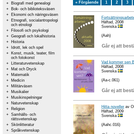
« Förgående
1
2
3
+
Biografi med genealogi
+
Bok- och biblioteksväsen
+
Ekonomi och näringsväsen
Fortsättningsarbet
+
Etnografi, socialantropologi
Häftad, 2008
och etnologi
Svenska
+
Filosofi och psykologi
(Aah)
+
Geografi och lokalhistoria
+
Historia
Går ej att best
+
Idrott, lek och spel
+
Konst, musik, teater, film
och fotokonst
Vad kommer sen Ba
+
Litteraturvetenskap
Häftad, 2008
+
Mat och Dryck
Svenska
+
Matematik
(Aa-c.061)
+
Medicin
+
Militärväsen
Går ej att best
+
Musikalier
+
Musikinspelningar
+
Naturvetenskap
Hitta noveller
av Ol
+
Religion
Häftad, 2009
+
Samhälls- och
Svenska
rättsvetenskap
(Aahc.016)
+
Skönlitteratur
+
Språkvetenskap