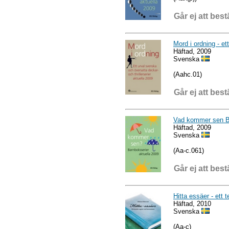
Går ej att best
Mord i ordning - et
Häftad, 2009
Svenska
(Aahc.01)
Går ej att best
Vad kommer sen Ba
Häftad, 2009
Svenska
(Aa-c.061)
Går ej att best
Hitta essäer - ett
Häftad, 2010
Svenska
(Aa-c)