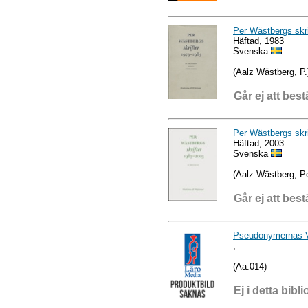
Per Wästbergs skri
Häftad, 1983
Svenska
(Aalz Wästberg, P.
Går ej att best
Per Wästbergs skri
Häftad, 2003
Svenska
(Aalz Wästberg, Pe
Går ej att best
Pseudonymernas V
,
(Aa.014)
Ej i detta bibli