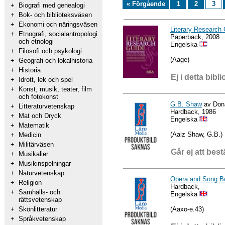
« Förgående
1
2
3
+
Biografi med genealogi
+
Bok- och biblioteksväsen
+
Ekonomi och näringsväsen
Literary Research
+
Etnografi, socialantropologi
Paperback, 2008
och etnologi
Engelska
+
Filosofi och psykologi
(Aage)
+
Geografi och lokalhistoria
+
Historia
Ej i detta bibli
+
Idrott, lek och spel
+
Konst, musik, teater, film
och fotokonst
G.B. Shaw
av Don
+
Litteraturvetenskap
Hardback, 1986
+
Mat och Dryck
Engelska
+
Matematik
(Aalz Shaw, G.B.)
+
Medicin
+
Militärväsen
Går ej att best
+
Musikalier
+
Musikinspelningar
+
Naturvetenskap
Opera and Song Bo
+
Religion
Hardback,
+
Samhälls- och
Engelska
rättsvetenskap
(Aaxo-e.43)
+
Skönlitteratur
+
Språkvetenskap