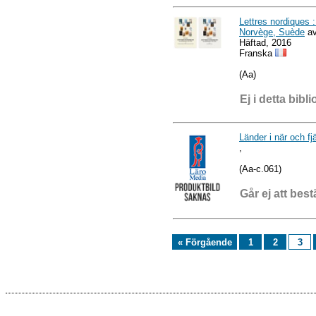
Lettres nordiques 
Norvège, Suède
av
Häftad, 2016
Franska
(Aa)
Ej i detta bibli
Länder i när och fj
,
(Aa-c.061)
Går ej att best
« Förgående
1
2
3