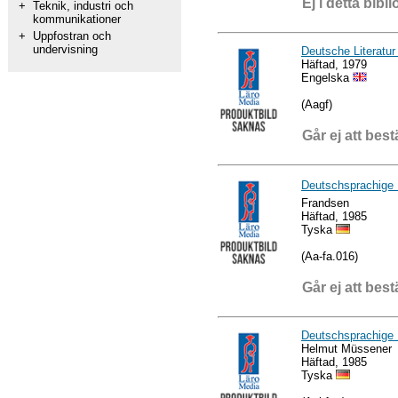
Ej i detta bibli
+
Teknik, industri och
kommunikationer
+
Uppfostran och
undervisning
Deutsche Literatu
Häftad, 1979
Engelska
(Aagf)
Går ej att best
Deutschsprachige 
Frandsen
Häftad, 1985
Tyska
(Aa-fa.016)
Går ej att best
Deutschsprachige 
Helmut Müssener
Häftad, 1985
Tyska