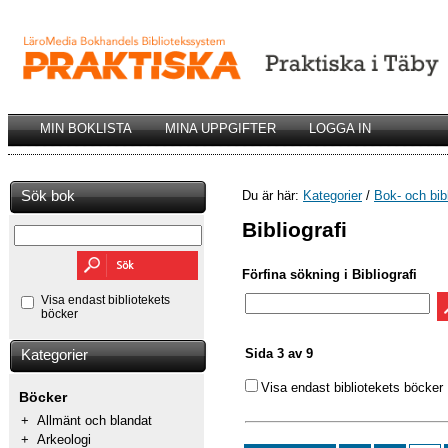
MIN BOKLISTA
MINA UPPGIFTER
LOGGA IN
Sök bok
Du är här:
Kategorier
/
Bok- och bib
Bibliografi
Förfina sökning i Bibliografi
Visa endast bibliotekets
böcker
Sida 3 av 9
Kategorier
Visa endast bibliotekets böcker
Böcker
+
Allmänt och blandat
+
Arkeologi