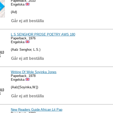
Paperback, 2010
Engelska
(Ad)
Går ej att beställa
L S SENGHOR PROSE POETRY AWS 180
Paperback, 1976
Engelska
(Aalz Senghor, L.S.)
Går ej att beställa
Writing Of Wole Soyinka Jones
Paperback, 1978
Engelska
(Aalz[Soyinka,W.])
Går ej att beställa
New Readers Guide African Lit Pap