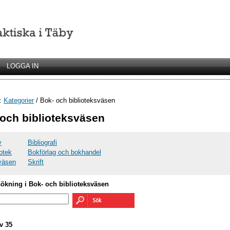
LOGGA IN
r:
Kategorier
/ Bok- och biblioteksväsen
och biblioteksväsen
v
Bibliografi
iotek
Bokförlag och bokhandel
väsen
Skrift
sökning i Bok- och biblioteksväsen
v 35