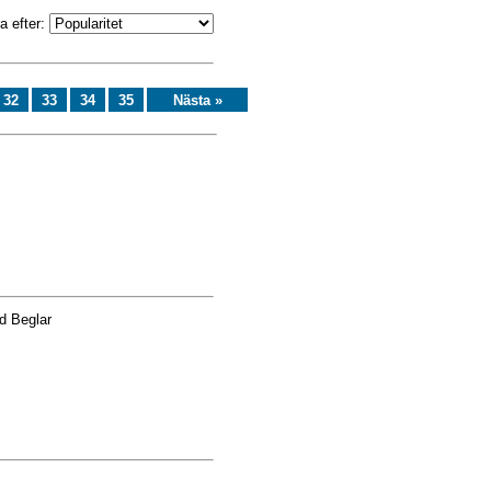
a efter:
32
33
34
35
Nästa »
d Beglar