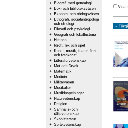
+
Biografi med genealogi
Visa 
+
Bok- och biblioteksväsen
+
Ekonomi och näringsväsen
+
Etnografi, socialantropologi
och etnologi
« Förg
+
Filosofi och psykologi
+
Geografi och lokalhistoria
+
Historia
+
Idrott, lek och spel
+
Konst, musik, teater, film
och fotokonst
+
Litteraturvetenskap
+
Mat och Dryck
+
Matematik
+
Medicin
+
Militärväsen
+
Musikalier
+
Musikinspelningar
+
Naturvetenskap
+
Religion
+
Samhälls- och
rättsvetenskap
+
Skönlitteratur
+
Språkvetenskap