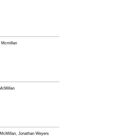
 Mcmillan
McMillan
 McMillan, Jonathan Weyers