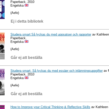
Paperback, 2010
Engelska
(Aefe)
Ej i detta bibliotek
Studera smart:Så lyckas du med uppsatser och rapporter
av Kathleen
Paperback,
Engelska
(Aefe)
Går ej att beställa
Studera smart: Så lyckas du med essäer och inlämningsuppgifter
av 
Paperback, 2010
Engelska
(Aefe)
Går ej att beställa
How to Improve your Critical Thinking & Reflective Skills
av Kathleen