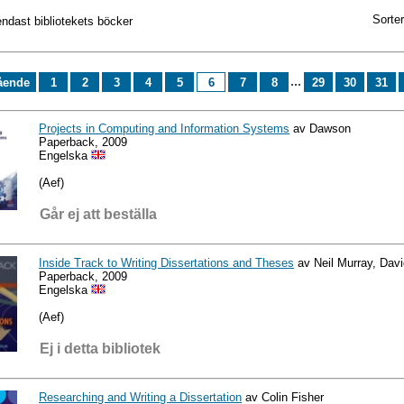
Sorter
endast bibliotekets böcker
...
ående
1
2
3
4
5
6
7
8
29
30
31
Projects in Computing and Information Systems
av Dawson
Paperback, 2009
Engelska
(Aef)
Går ej att beställa
Inside Track to Writing Dissertations and Theses
av Neil Murray, Davi
Paperback, 2009
Engelska
(Aef)
Ej i detta bibliotek
Researching and Writing a Dissertation
av Colin Fisher