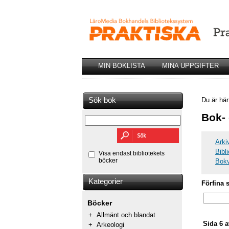
MIN BOKLISTA
MINA UPPGIFTER
Sök bok
Du är hä
Bok- 
Arki
Bibl
Visa endast bibliotekets
böcker
Bok
Kategorier
Förfina 
Böcker
+
Allmänt och blandat
Sida 6 a
+
Arkeologi