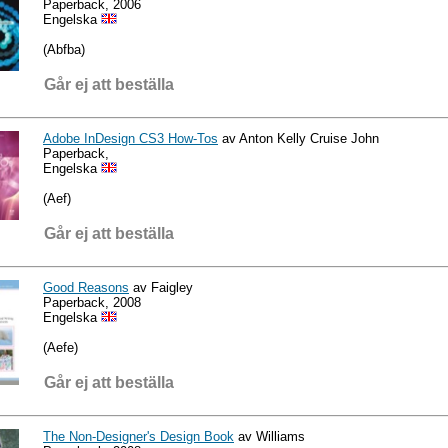
Paperback, 2006
Engelska
(Abfba)
Går ej att beställa
Adobe InDesign CS3 How-Tos
av Anton Kelly Cruise John
Paperback,
Engelska
(Aef)
Går ej att beställa
Good Reasons
av Faigley
Paperback, 2008
Engelska
(Aefe)
Går ej att beställa
The Non-Designer's Design Book
av Williams