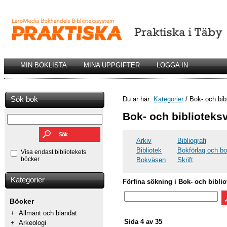
MIN BOKLISTA
MINA UPPGIFTER
LOGGA IN
Sök bok
Du är här:
Kategorier
/ Bok- och bib
Bok- och biblioteks
Arkiv
Bibliografi
Bibliotek
Bokförlag och b
Visa endast bibliotekets
böcker
Bokväsen
Skrift
Kategorier
Förfina sökning i Bok- och bibli
Böcker
+
Allmänt och blandat
Sida 4 av 35
+
Arkeologi