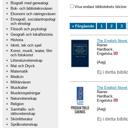
+
Biografi med genealogi
Visa endast bibliotekets böcker
+
Bok- och biblioteksväsen
+
Ekonomi och näringsväsen
+
Etnografi, socialantropologi
och etnologi
« Förgående
1
2
3
+
Filosofi och psykologi
+
Geografi och lokalhistoria
+
Historia
The English Novel
Rainer
+
Idrott, lek och spel
Hardback,
+
Konst, musik, teater, film
Engelska
och fotokonst
+
Litteraturvetenskap
(Aag)
+
Mat och Dryck
+
Matematik
Ej i detta bibli
+
Medicin
+
Militärväsen
The English Novel
+
Musikalier
Rainer
+
Musikinspelningar
Hardback,
+
Naturvetenskap
Engelska
+
Religion
(Aag)
+
Samhälls- och
rättsvetenskap
Ej i detta bibli
+
Skönlitteratur
+
Språkvetenskap