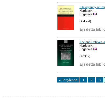
Bibliography of Im
Hardback,
Engelska
(Aake.4)
Ej i detta bibli
Ancient Archives a
Hardback,
Engelska
(Ac:k.2)
Ej i detta bibli
« Förgående
1
2
3