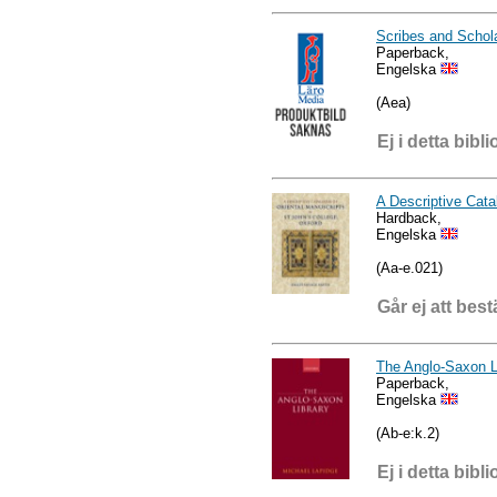
Scribes and Schol
Paperback,
Engelska
(Aea)
Ej i detta bibli
A Descriptive Cata
Hardback,
Engelska
(Aa-e.021)
Går ej att best
The Anglo-Saxon L
Paperback,
Engelska
(Ab-e:k.2)
Ej i detta bibli