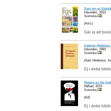
Som om en förändri
Inbunden, 2022
Svenska
(Ad-c)
Går ej att best
Ingemar Hedenius B
Inbunden, 1993
Svenska
(Aalz Hedenius, I
Ej i detta bibli
Always on the hun
Häftad, 2015
Svenska
(Ad)
Ej i detta bibli