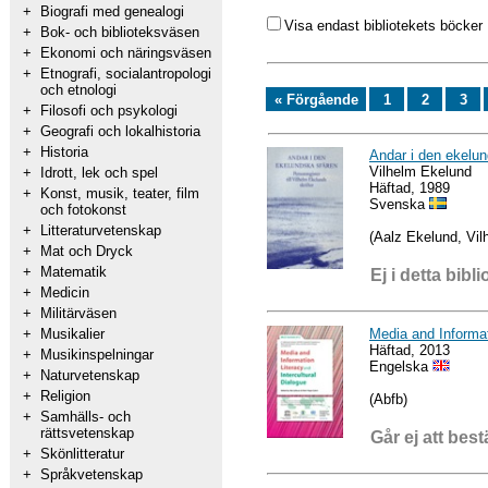
+
Biografi med genealogi
Visa endast bibliotekets böcker
+
Bok- och biblioteksväsen
+
Ekonomi och näringsväsen
+
Etnografi, socialantropologi
och etnologi
« Förgående
1
2
3
+
Filosofi och psykologi
+
Geografi och lokalhistoria
+
Historia
Andar i den ekelund
Vilhelm Ekelund
+
Idrott, lek och spel
Häftad, 1989
+
Konst, musik, teater, film
Svenska
och fotokonst
+
Litteraturvetenskap
(Aalz Ekelund, Vil
+
Mat och Dryck
+
Matematik
Ej i detta bibli
+
Medicin
+
Militärväsen
Media and Informat
+
Musikalier
Häftad, 2013
+
Musikinspelningar
Engelska
+
Naturvetenskap
+
Religion
(Abfb)
+
Samhälls- och
rättsvetenskap
Går ej att best
+
Skönlitteratur
+
Språkvetenskap