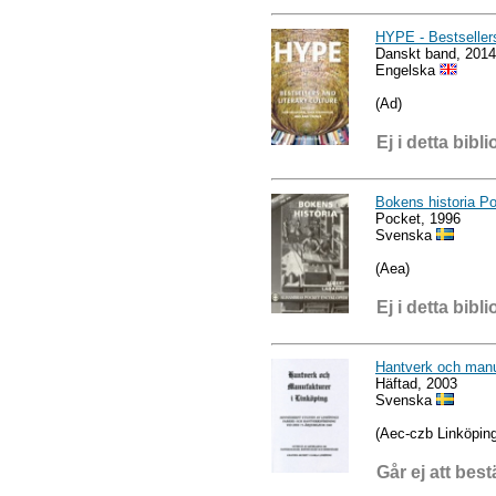
HYPE - Bestsellers
Danskt band, 2014
Engelska
(Ad)
Ej i detta bibli
Bokens historia P
Pocket, 1996
Svenska
(Aea)
Ej i detta bibli
Hantverk och manuf
Häftad, 2003
Svenska
(Aec-czb Linköping
Går ej att best