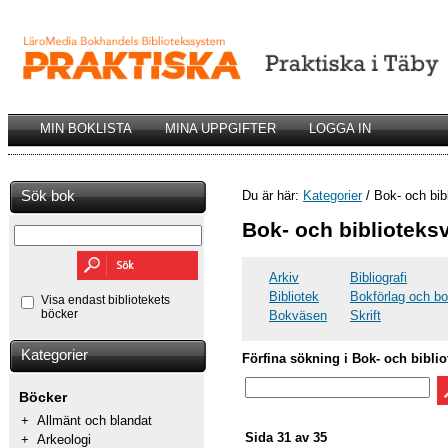
MIN BOKLISTA
MINA UPPGIFTER
LOGGA IN
Sök bok
Du är här:
Kategorier
/ Bok- och bib
Bok- och biblioteks
Arkiv
Bibliografi
Bibliotek
Bokförlag och b
Visa endast bibliotekets
böcker
Bokväsen
Skrift
Kategorier
Förfina sökning i Bok- och bibli
Böcker
+
Allmänt och blandat
Sida 31 av 35
+
Arkeologi