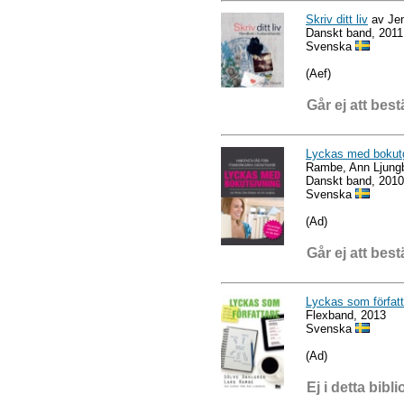
Skriv ditt liv
av Je
Danskt band, 2011
Svenska
(Aef)
Går ej att best
Lyckas med bokutgi
Rambe, Ann Ljung
Danskt band, 2010
Svenska
(Ad)
Går ej att best
Lyckas som författ
Flexband, 2013
Svenska
(Ad)
Ej i detta bibli