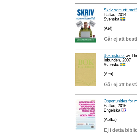
Skriv som ett prof
Häftad, 2014
Svenska
(Aef)
Går ej att best
Bokhistorier
av Th
Inbunden, 2007
Svenska
(Aea)
Går ej att best
Opportunities for m
Häftad, 2016
Engelska
(Abfba)
Ej i detta bibli