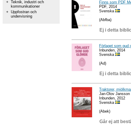
+
Teknik, industri och
Finns som PDF Med
kommunikationer
PDF, 2014
Svenska
+
Uppfostran och
undervisning
(Abfba)
Ej i detta bibli
Förlaget som gud 
Inbunden, 2014
Svenska
(Ad)
Ej i detta bibli
Traktorer, mjölkma
Jan-Olov Jansson
Inbunden, 2012
Svenska
(Abek)
Går ej att best