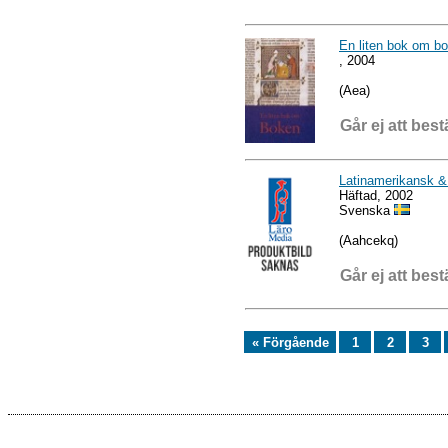
En liten bok om b
, 2004
(Aea)
Går ej att best
Latinamerikansk & 
Häftad, 2002
Svenska
(Aahcekq)
Går ej att best
« Förgående
1
2
3