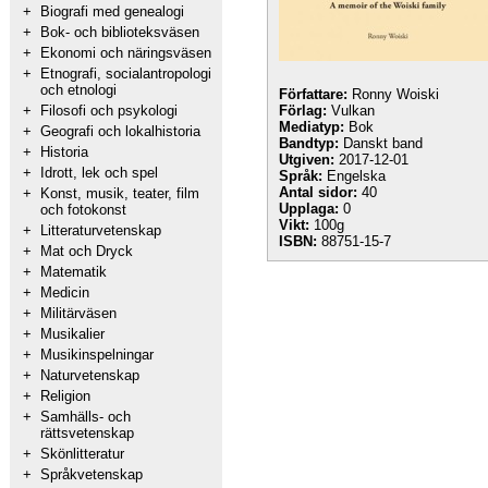
+
Biografi med genealogi
+
Bok- och biblioteksväsen
+
Ekonomi och näringsväsen
+
Etnografi, socialantropologi
och etnologi
Författare:
Ronny Woiski
+
Filosofi och psykologi
Förlag:
Vulkan
Mediatyp:
Bok
+
Geografi och lokalhistoria
Bandtyp:
Danskt band
+
Historia
Utgiven:
2017-12-01
+
Idrott, lek och spel
Språk:
Engelska
Antal sidor:
40
+
Konst, musik, teater, film
Upplaga:
0
och fotokonst
Vikt:
100g
+
Litteraturvetenskap
ISBN:
88751-15-7
+
Mat och Dryck
+
Matematik
+
Medicin
+
Militärväsen
+
Musikalier
+
Musikinspelningar
+
Naturvetenskap
+
Religion
+
Samhälls- och
rättsvetenskap
+
Skönlitteratur
+
Språkvetenskap