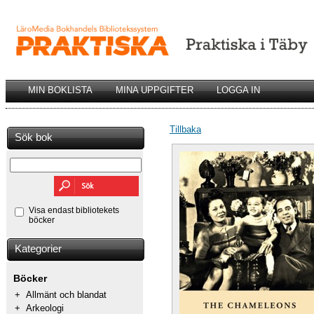
MIN BOKLISTA
MINA UPPGIFTER
LOGGA IN
Tillbaka
Sök bok
Visa endast bibliotekets
böcker
Kategorier
Böcker
+
Allmänt och blandat
+
Arkeologi