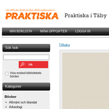
MIN BOKLISTA
MINA UPPGIFTER
LOGGA IN
Tillbaka
Sök bok
Visa endast bibliotekets
böcker
Kategorier
Böcker
+
Allmänt och blandat
+
Arkeologi