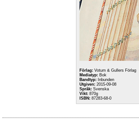
Förlag:
Votum & Gullers Förlag
Mediatyp:
Bok
Bandtyp:
Inbunden
Utgiven:
2015-09-08
Språk:
Svenska
Vikt:
870g
ISBN:
87283-68-0