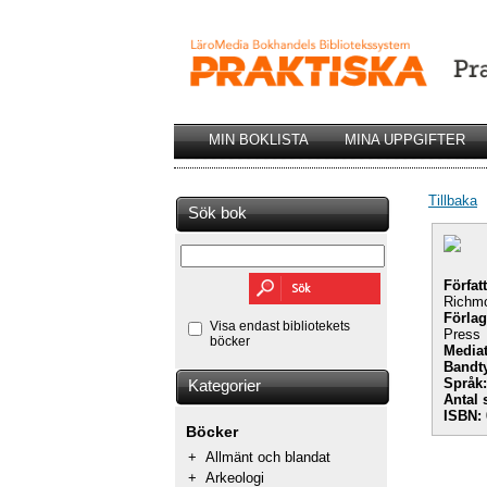
MIN BOKLISTA
MINA UPPGIFTER
Tillbaka
Sök bok
Förfat
Richmo
Förlag
Visa endast bibliotekets
Press
böcker
Mediat
Bandt
Språk:
Kategorier
Antal 
ISBN:
Böcker
+
Allmänt och blandat
+
Arkeologi