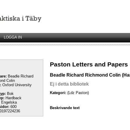
LOGGA IN
Paston Letters and Papers 
Beadle Richard Richmond Colin (Ha
tare:
Beadle Richard
nd Colin
Ej i detta bibliotek
:
Oxford University
Kategori:
(Ldz Paston)
yp:
Bok
yp:
Hardback
Engelska
sidor:
600
Beskrivande text
0197224236