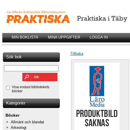
MIN BOKLISTA
MINA UPPGIFTER
LOGGA IN
Tillbaka
Sök bok
Visa endast bibliotekets
böcker
Kategorier
Böcker
+
Allmänt och blandat
+
Arkeologi