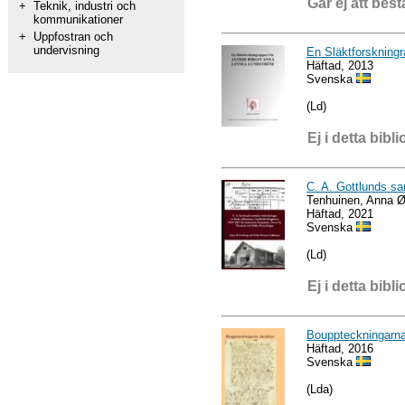
Går ej att best
+
Teknik, industri och
kommunikationer
+
Uppfostran och
undervisning
En Släktforskni
Häftad, 2013
Svenska
(Ld)
Ej i detta bibli
C. A. Gottlunds sa
Tenhuinen, Anna Ø
Häftad, 2021
Svenska
(Ld)
Ej i detta bibli
Bouppteckningarna
Häftad, 2016
Svenska
(Lda)