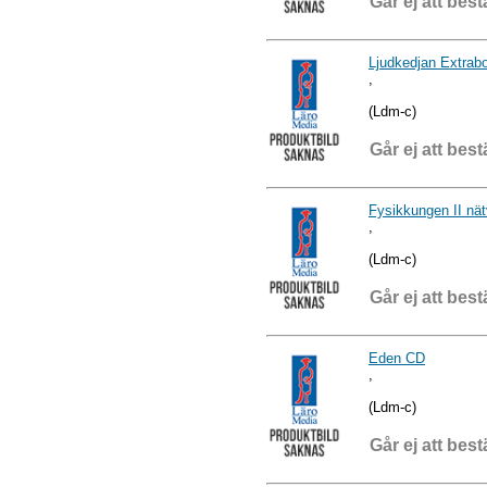
Går ej att best
Ljudkedjan Extrab
,
(Ldm-c)
Går ej att best
Fysikkungen II nät
,
(Ldm-c)
Går ej att best
Eden CD
,
(Ldm-c)
Går ej att best