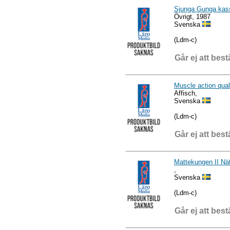
Sjunga Gunga kas
Övrigt, 1987
Svenska
(Ldm-c)
Går ej att best
Muscle action qua
Affisch,
Svenska
(Ldm-c)
Går ej att best
Mattekungen II Nä
,
Svenska
(Ldm-c)
Går ej att best