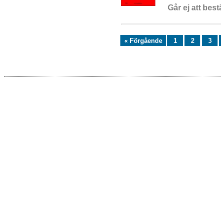
Går ej att best
« Förgående
1
2
3