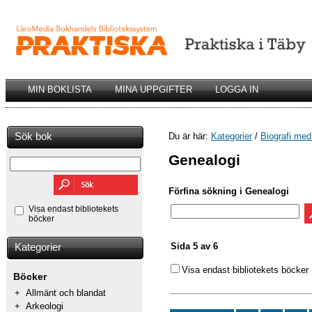
MIN BOKLISTA
MINA UPPGIFTER
LOGGA IN
Sök bok
Du är här:
Kategorier
/
Biografi med
Genealogi
Förfina sökning i Genealogi
Visa endast bibliotekets
böcker
Sida 5 av 6
Kategorier
Visa endast bibliotekets böcker
Böcker
+
Allmänt och blandat
+
Arkeologi