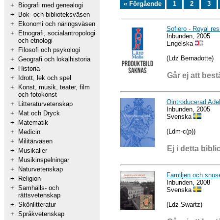
« Förgående
1
2
3
+
Biografi med genealogi
+
Bok- och biblioteksväsen
+
Ekonomi och näringsväsen
Sofiero - Royal re
+
Etnografi, socialantropologi
Inbunden, 2005
och etnologi
Engelska
+
Filosofi och psykologi
(Ldz Bernadotte)
+
Geografi och lokalhistoria
+
Historia
Går ej att best
+
Idrott, lek och spel
+
Konst, musik, teater, film
och fotokonst
Ointroducerad Ade
+
Litteraturvetenskap
Inbunden, 2005
+
Mat och Dryck
Svenska
+
Matematik
(Ldm-c(p))
+
Medicin
+
Militärväsen
Ej i detta bibli
+
Musikalier
+
Musikinspelningar
+
Naturvetenskap
Familjen och snus
+
Religion
Inbunden, 2008
+
Samhälls- och
Svenska
rättsvetenskap
(Ldz Swartz)
+
Skönlitteratur
+
Språkvetenskap