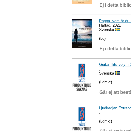
Ej i detta bibli
Pappa, vem är du 
Häftad, 2021
Svenska
(Ld)
Ej i detta bibli
Guitar Hits volym 
,
Svenska
(Ldm-c)
Går ej att best
Ljudkedjan Extrab
,
(Ldm-c)