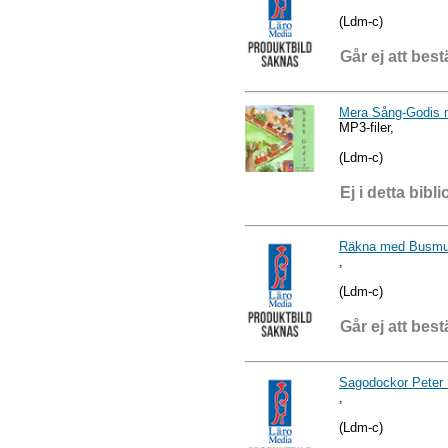
(Ldm-c)
Går ej att best
Mera Sång-Godis
MP3-filer,
(Ldm-c)
Ej i detta bibli
Räkna med Busmusa
,
(Ldm-c)
Går ej att best
Sagodockor Peter
,
(Ldm-c)