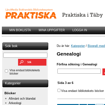
MIN BOKLISTA
MINA UPPGIFTER
LOGGA IN
Sök bok
Du är här:
Kategorier
/
Biografi med
Genealogi
Förfina sökning i Genealogi
Visa endast bibliotekets
böcker
Sida 3 av 6
Kategorier
Visa endast bibliotekets böcker
Böcker
+
Allmänt och blandat
+
Arkeologi