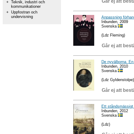
Går ej att best
+
Teknik, industri och
kommunikationer
+
Uppfostran och
undervisning
Anpassning förhan
Inbunden, 2009
Svenska
(Ldz Fleming)
Går ej att best
De nyvälborna. En
Inbunden, 2010
Svenska
(Ldz Gyldenstolpe)
Går ej att best
Ett ståndsmässigt l
Inbunden, 2012
Svenska
(Ldz)