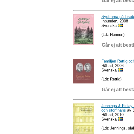
Går ej att best
Systrarna på Liseb
Inbunden, 2008
Svenska
(Ldz Nonnen)
Går ej att best
Familjen Rettig oc
Häftad, 2006
Svenska
(Ldz Rettig)
Går ej att best
Jennings & Finlay 
och storfinans
av S
Häftad, 2010
Svenska
(Ldz Jennings, slä