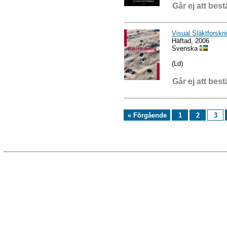
Går ej att best
Visual Släktforskn
Häftad, 2006
Svenska
(Ld)
Går ej att best
« Förgående
1
2
3