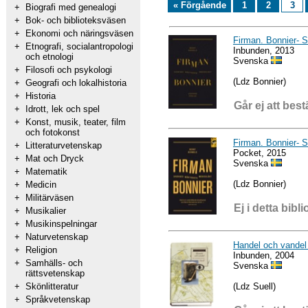
« Förgående
1
2
3
+
Biografi med genealogi
+
Bok- och biblioteksväsen
+
Ekonomi och näringsväsen
Firman. Bonnier- 
+
Etnografi, socialantropologi
Inbunden, 2013
och etnologi
Svenska
+
Filosofi och psykologi
(Ldz Bonnier)
+
Geografi och lokalhistoria
+
Historia
Går ej att best
+
Idrott, lek och spel
+
Konst, musik, teater, film
och fotokonst
Firman. Bonnier- 
+
Litteraturvetenskap
Pocket, 2015
+
Mat och Dryck
Svenska
+
Matematik
(Ldz Bonnier)
+
Medicin
+
Militärväsen
Ej i detta bibli
+
Musikalier
+
Musikinspelningar
+
Naturvetenskap
Handel och vandel 
+
Religion
Inbunden, 2004
+
Samhälls- och
Svenska
rättsvetenskap
(Ldz Suell)
+
Skönlitteratur
+
Språkvetenskap