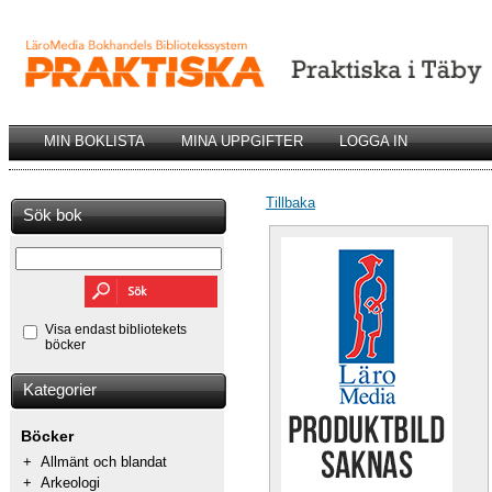
MIN BOKLISTA
MINA UPPGIFTER
LOGGA IN
Tillbaka
Sök bok
Visa endast bibliotekets
böcker
Kategorier
Böcker
+
Allmänt och blandat
+
Arkeologi