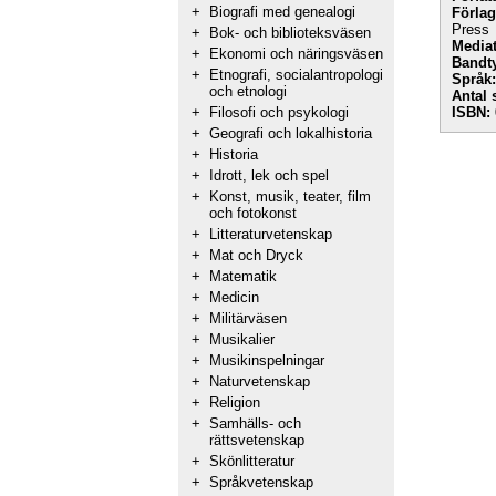
+
Biografi med genealogi
Förlag
Press
+
Bok- och biblioteksväsen
Mediat
+
Ekonomi och näringsväsen
Bandt
+
Etnografi, socialantropologi
Språk:
och etnologi
Antal 
+
Filosofi och psykologi
ISBN:
+
Geografi och lokalhistoria
+
Historia
+
Idrott, lek och spel
+
Konst, musik, teater, film
och fotokonst
+
Litteraturvetenskap
+
Mat och Dryck
+
Matematik
+
Medicin
+
Militärväsen
+
Musikalier
+
Musikinspelningar
+
Naturvetenskap
+
Religion
+
Samhälls- och
rättsvetenskap
+
Skönlitteratur
+
Språkvetenskap