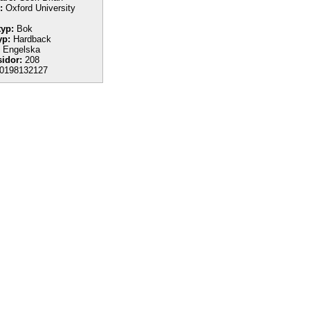
:
Oxford University
yp:
Bok
yp:
Hardback
Engelska
sidor:
208
0198132127