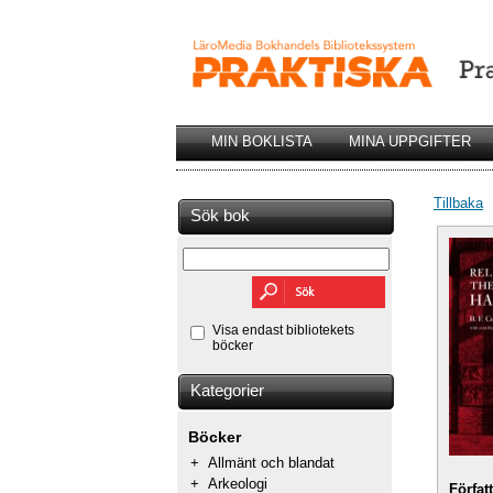
MIN BOKLISTA
MINA UPPGIFTER
Tillbaka
Sök bok
Visa endast bibliotekets
böcker
Kategorier
Böcker
+
Allmänt och blandat
+
Arkeologi
Förfat