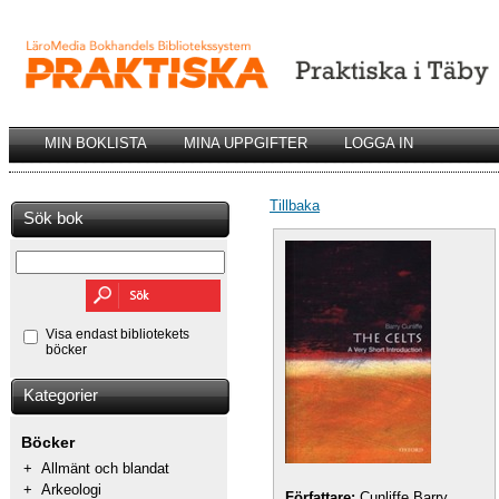
MIN BOKLISTA
MINA UPPGIFTER
LOGGA IN
Tillbaka
Sök bok
Visa endast bibliotekets
böcker
Kategorier
Böcker
+
Allmänt och blandat
+
Arkeologi
Författare:
Cunliffe Barry