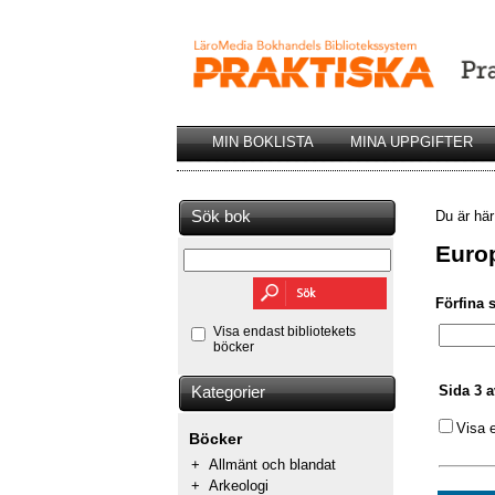
MIN BOKLISTA
MINA UPPGIFTER
Sök bok
Du är hä
Euro
Förfina 
Visa endast bibliotekets
böcker
Sida 3 a
Kategorier
Visa 
Böcker
+
Allmänt och blandat
+
Arkeologi