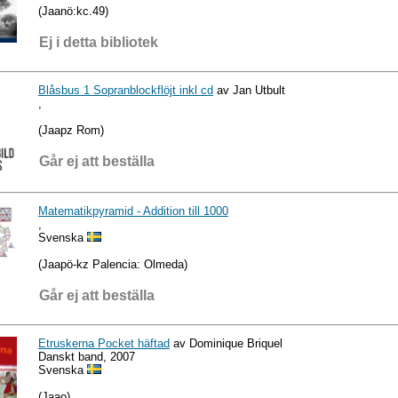
(Jaanö:kc.49)
Ej i detta bibliotek
Blåsbus 1 Sopranblockflöjt inkl cd
av Jan Utbult
,
(Jaapz Rom)
Går ej att beställa
Matematikpyramid - Addition till 1000
,
Svenska
(Jaapö-kz Palencia: Olmeda)
Går ej att beställa
Etruskerna Pocket häftad
av Dominique Briquel
Danskt band, 2007
Svenska
(Jaao)