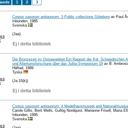
ående
1
2
3
Corpus vasorum antiquorum. 3 Public collections Göteborg
av Paul Ås
Inbunden, 1985
Svenska
(Jaa)
Ej i detta bibliotek
Die Bronzezeit im Ostseegebiet Ein Rapport der Kgl. Schwedischen A
und Altertumsforschung über das Julita-Symposium 19
av B. Ambrosi
Häftad, 1989
Tyska
(Ja.15(k))
Ej i detta bibliotek
Corpus vasorum antiquorum. 4 Medelhavsmuseet and Nationalmuseu
Carole Gillis, Berit Wells, Gullög Nordquist, Marianne Frisell, Maria Ell
Inbunden, 1995
Svenska
(Jaa)