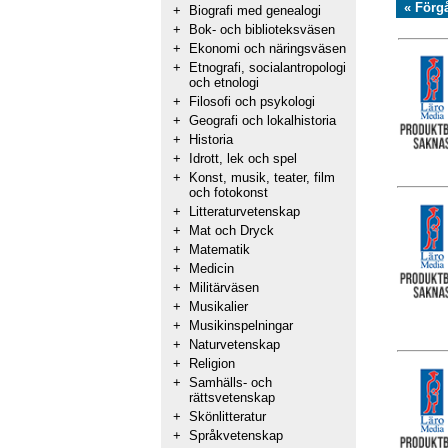
« Förg
+
Biografi med genealogi
+
Bok- och biblioteksväsen
+
Ekonomi och näringsväsen
+
Etnografi, socialantropologi
och etnologi
+
Filosofi och psykologi
+
Geografi och lokalhistoria
+
Historia
+
Idrott, lek och spel
+
Konst, musik, teater, film
och fotokonst
+
Litteraturvetenskap
+
Mat och Dryck
+
Matematik
+
Medicin
+
Militärväsen
+
Musikalier
+
Musikinspelningar
+
Naturvetenskap
+
Religion
+
Samhälls- och
rättsvetenskap
+
Skönlitteratur
+
Språkvetenskap