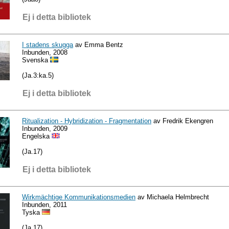
Ej i detta bibliotek
I stadens skugga
av Emma Bentz
Inbunden, 2008
Svenska
(Ja.3:ka.5)
Ej i detta bibliotek
Ritualization - Hybridization - Fragmentation
av Fredrik Ekengren
Inbunden, 2009
Engelska
(Ja.17)
Ej i detta bibliotek
Wirkmächtige Kommunikationsmedien
av Michaela Helmbrecht
Inbunden, 2011
Tyska
(Ja.17)