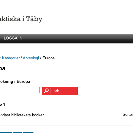
LOGGA IN
r:
Kategorier
/
Arkeologi
/ Europa
pa
sökning i Europa
v 3
Sorter
endast bibliotekets böcker