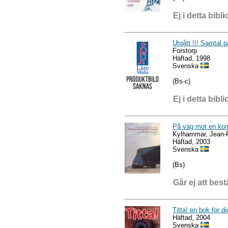
Ej i detta bibli
Utgått !!! Samtal 
Forstorp
Häftad, 1998
Svenska
(Bs-c)
Ej i detta bibli
På väg mot en kom
Kylhammar, Jean-F
Häftad, 2003
Svenska
(Bs)
Går ej att best
Titta! en bok för di
Häftad, 2004
Svenska