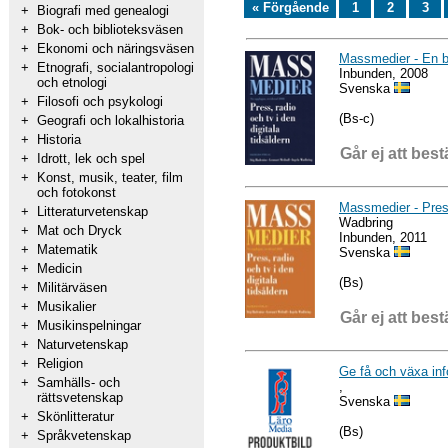
« Förgående
1
2
3
+
Biografi med genealogi
+
Bok- och biblioteksväsen
+
Ekonomi och näringsväsen
Massmedier - En b
+
Etnografi, socialantropologi
Inbunden, 2008
och etnologi
Svenska
+
Filosofi och psykologi
(Bs-c)
+
Geografi och lokalhistoria
+
Historia
Går ej att best
+
Idrott, lek och spel
+
Konst, musik, teater, film
och fotokonst
Massmedier - Press,
+
Litteraturvetenskap
Wadbring
+
Mat och Dryck
Inbunden, 2011
+
Matematik
Svenska
+
Medicin
(Bs)
+
Militärväsen
+
Musikalier
Går ej att best
+
Musikinspelningar
+
Naturvetenskap
+
Religion
Ge få och växa inf
+
Samhälls- och
,
rättsvetenskap
Svenska
+
Skönlitteratur
(Bs)
+
Språkvetenskap