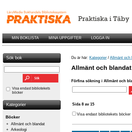
MIN BOKLISTA
MINA UPPGIFTER
LOGGA IN
Sök bok
Du är här:
Kategorier
/
Allmänt och 
Allmänt och blandat
Förfina sökning i Allmänt och bl
Visa endast bibliotekets
böcker
Sida 8 av 15
Kategorier
Visa endast bibliotekets böcker
Böcker
+
Allmänt och blandat
+
Arkeologi