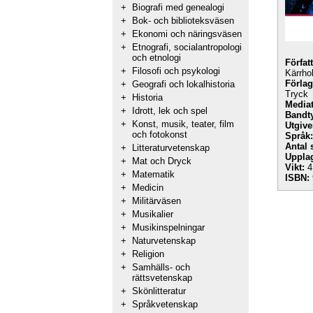
+
Biografi med genealogi
+
Bok- och biblioteksväsen
+
Ekonomi och näringsväsen
+
Etnografi, socialantropologi
och etnologi
Förfat
+
Filosofi och psykologi
Kärrho
Förlag
+
Geografi och lokalhistoria
Tryck
+
Historia
Mediat
+
Idrott, lek och spel
Bandt
+
Konst, musik, teater, film
Utgive
och fotokonst
Språk:
Antal 
+
Litteraturvetenskap
Uppla
+
Mat och Dryck
Vikt:
4
+
Matematik
ISBN:
+
Medicin
+
Militärväsen
+
Musikalier
+
Musikinspelningar
+
Naturvetenskap
+
Religion
+
Samhälls- och
rättsvetenskap
+
Skönlitteratur
+
Språkvetenskap