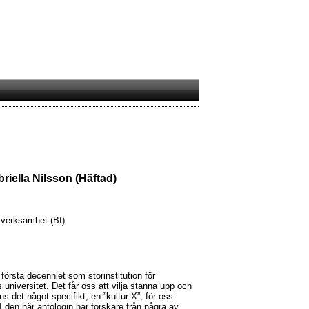
riella Nilsson (Häftad)
 verksamhet (Bf)
 första decenniet som storinstitution för
 universitet. Det får oss att vilja stanna upp och
ns det något specifikt, en ”kultur X”, för oss
 den här antologin har forskare från några av