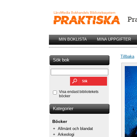
MIN BOKLISTA
MINA UPPGIFTER
Tillbaka
Sök bok
Visa endast bibliotekets
böcker
Kategorier
Böcker
+
Allmänt och blandat
+
Arkeologi