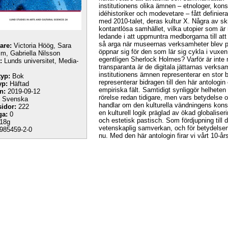
institutionens olika ämnen – etnologer, kons
idéhistoriker och modevetare – fått definier
med 2010-talet, deras kultur X. Några av sk
kontantlösa samhället, vilka utopier som är mö
ledande i att uppmuntra medborgarna till att
så arga när museernas verksamheter blev pol
tare:
Victoria Höög, Sara
öppnar sig för den som lär sig cykla i vuxe
lm, Gabriella Nilsson
egentligen Sherlock Holmes? Varför är inte
:
Lunds universitet, Media-
transparanta är de digitala jättarnas verk
institutionens ämnen representerar en stor 
yp:
Bok
representerar bidragen till den här antologi
yp:
Häftad
empiriska fält. Samtidigt synliggör helhete
n:
2019-09-12
rörelse redan tidigare, men vars betydelse o
Svenska
handlar om den kulturella vändningens kons
sidor:
222
en kulturell logik präglad av ökad globaliseri
ga:
0
och estetisk pastisch. Som fördjupning till d
18g
vetenskaplig samverkan, och för betydelsen
985459-2-0
nu. Med den här antologin firar vi vårt 10-år