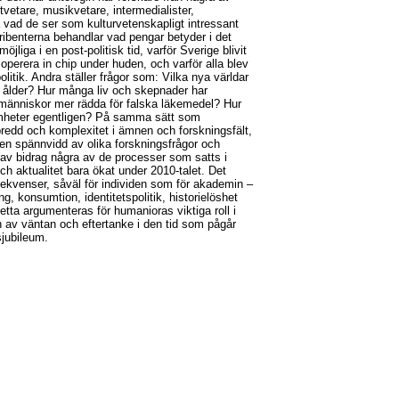
tvetare, musikvetare, intermedialister,
a vad de ser som kulturvetenskapligt intressant
ribenterna behandlar vad pengar betyder i det
jliga i en post-politisk tid, varför Sverige blivit
 operera in chip under huden, och varför alla blev
itik. Andra ställer frågor som: Vilka nya världar
n ålder? Hur många liv och skepnader har
 människor mer rädda för falska läkemedel? Hur
samheter egentligen? På samma sätt som
bredd och komplexitet i ämnen och forskningsfält,
n en spännvidd av olika forskningsfrågor och
n av bidrag några av de processer som satts i
ch aktualitet bara ökat under 2010-talet. Det
ekvenser, såväl för individen som för akademin –
ng, konsumtion, identitetspolitik, historielöshet
etta argumenteras för humanioras viktiga roll i
 av väntan och eftertanke i den tid som pågår
sjubileum.