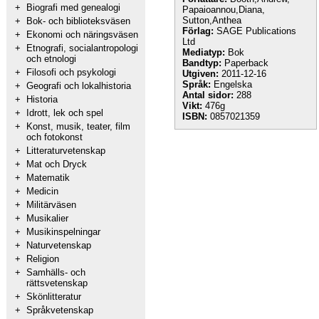
+
Biografi med genealogi
Papaioannou,Diana,
Sutton,Anthea
+
Bok- och biblioteksväsen
Förlag:
SAGE Publications
+
Ekonomi och näringsväsen
Ltd
+
Etnografi, socialantropologi
Mediatyp:
Bok
och etnologi
Bandtyp:
Paperback
+
Filosofi och psykologi
Utgiven:
2011-12-16
Språk:
Engelska
+
Geografi och lokalhistoria
Antal sidor:
288
+
Historia
Vikt:
476g
+
Idrott, lek och spel
ISBN:
0857021359
+
Konst, musik, teater, film
och fotokonst
+
Litteraturvetenskap
+
Mat och Dryck
+
Matematik
+
Medicin
+
Militärväsen
+
Musikalier
+
Musikinspelningar
+
Naturvetenskap
+
Religion
+
Samhälls- och
rättsvetenskap
+
Skönlitteratur
+
Språkvetenskap