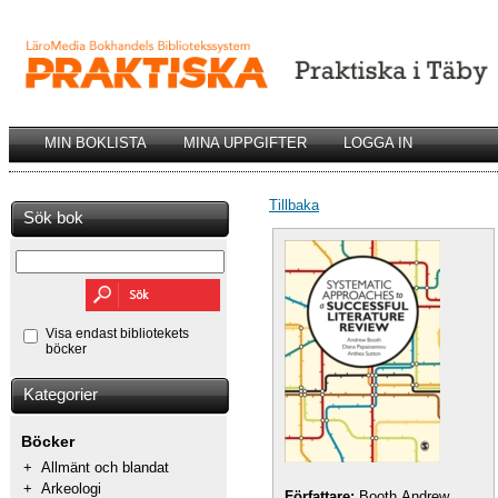
MIN BOKLISTA
MINA UPPGIFTER
LOGGA IN
Tillbaka
Sök bok
Visa endast bibliotekets
böcker
Kategorier
Böcker
+
Allmänt och blandat
+
Arkeologi
Författare:
Booth,Andrew,