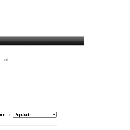
lmänt
a efter: