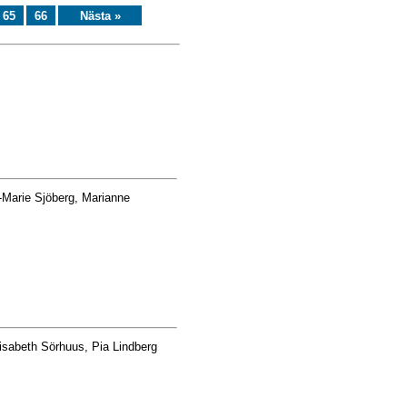
65
66
Nästa »
-Marie Sjöberg, Marianne
isabeth Sörhuus, Pia Lindberg