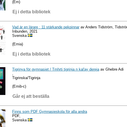
(Em)
Ej i detta bibliotek
Vad är en lärare : 11 stärkande pekpinnar
av Anders Tidström, Tidstr
Inbunden, 2021
Svenska
(Emia)
Ej i detta bibliotek
Tigrinya för gymnasiet / Tmhrti tigrinja n kal'ay dereja
av Ghebre Adi
,
Tigrinska/Tigrinja
(Emib-c)
Går ej att beställa
Finns som PDF Gymnasieskola för alla andra
PDF,
Svenska