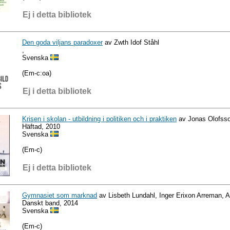
Ej i detta bibliotek
Den goda viljans paradoxer
av Zwth Idof Ståhl
,
Svenska
(Em-c:oa)
Ej i detta bibliotek
Krisen i skolan - utbildning i politiken och i praktiken
av Jonas Olofss
Häftad, 2010
Svenska
(Em-c)
Ej i detta bibliotek
Gymnasiet som marknad
av Lisbeth Lundahl, Inger Erixon Arreman, 
Danskt band, 2014
Svenska
(Em-c)