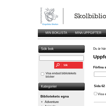
MIN BOKLISTA
MINA UPPGIFTER
Sök bok
Du är hä
Uppfo
Förfina 
Visa endast bibliotekets
böcker
Sida 62 
Kategorier
Visa 
Bibliotekets egna
+
Adventure