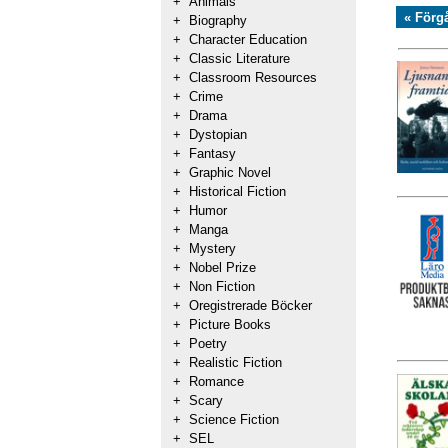
+
Animals
« Förg
+
Biography
+
Character Education
+
Classic Literature
+
Classroom Resources
+
Crime
+
Drama
+
Dystopian
+
Fantasy
+
Graphic Novel
+
Historical Fiction
+
Humor
+
Manga
+
Mystery
+
Nobel Prize
+
Non Fiction
+
Oregistrerade Böcker
+
Picture Books
+
Poetry
+
Realistic Fiction
+
Romance
+
Scary
+
Science Fiction
+
SEL