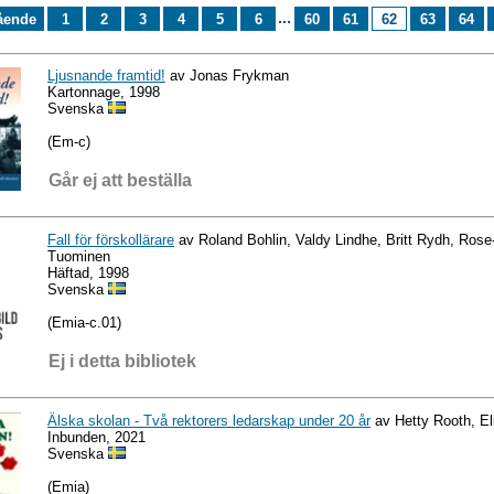
...
ående
1
2
3
4
5
6
60
61
62
63
64
Ljusnande framtid!
av Jonas Frykman
Kartonnage, 1998
Svenska
(Em-c)
Går ej att beställa
Fall för förskollärare
av Roland Bohlin, Valdy Lindhe, Britt Rydh, Rose
Tuominen
Häftad, 1998
Svenska
(Emia-c.01)
Ej i detta bibliotek
Älska skolan - Två rektorers ledarskap under 20 år
av Hetty Rooth, El
Inbunden, 2021
Svenska
(Emia)