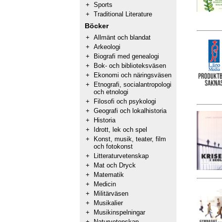
+
Sports
+
Traditional Literature
Böcker
+
Allmänt och blandat
+
Arkeologi
+
Biografi med genealogi
+
Bok- och biblioteksväsen
+
Ekonomi och näringsväsen
+
Etnografi, socialantropologi
och etnologi
+
Filosofi och psykologi
+
Geografi och lokalhistoria
+
Historia
+
Idrott, lek och spel
+
Konst, musik, teater, film
och fotokonst
+
Litteraturvetenskap
+
Mat och Dryck
+
Matematik
+
Medicin
+
Militärväsen
+
Musikalier
+
Musikinspelningar
+
Naturvetenskap