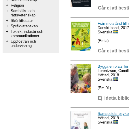
+
Religion
Går ej att best
+
Samhälls- och
rättsvetenskap
+
Skönlitteratur
Från motstånd till 
+
Språkvetenskap
Danskt band, 2017
+
Teknik, industri och
Svenska
kommunikationer
(Emia)
+
Uppfostran och
undervisning
Går ej att best
Bygga en plats för
Lorentzson, Camil
Häftad, 2018
Svenska
(Em.01)
Ej i detta bibli
Samspelets psykolo
Häftad, 2019
Svenska