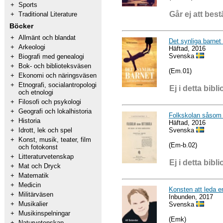
+
Sports
Går ej att best
+
Traditional Literature
Böcker
+
Allmänt och blandat
Det synliga barnet 
+
Arkeologi
Häftad, 2016
Svenska
+
Biografi med genealogi
+
Bok- och biblioteksväsen
(Em.01)
+
Ekonomi och näringsväsen
+
Etnografi, socialantropologi
Ej i detta bibli
och etnologi
+
Filosofi och psykologi
+
Geografi och lokalhistoria
Folkskolan såsom 
+
Historia
Häftad, 2016
Svenska
+
Idrott, lek och spel
+
Konst, musik, teater, film
(Em-b.02)
och fotokonst
+
Litteraturvetenskap
Ej i detta bibli
+
Mat och Dryck
+
Matematik
+
Medicin
Konsten att leda en
+
Militärväsen
Inbunden, 2017
+
Musikalier
Svenska
+
Musikinspelningar
(Emk)
+
Naturvetenskap