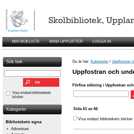
MIN BOKLISTA
MINA UPPGIFTER
LOGGA IN
Sök bok
Du är här:
Kategorier
/
Uppfostran o
Uppfostran och unde
Förfina sökning i Uppfostran och
Visa endast bibliotekets
böcker
Sida 61 av 66
Kategorier
Visa endast bibliotekets böcker
Bibliotekets egna
+
Adventure