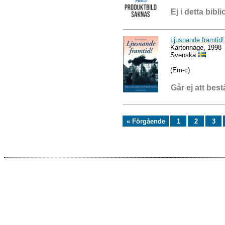
Ej i detta bibli
Ljusnande framtid!
Kartonnage, 1998
Svenska
(Em-c)
Går ej att best
« Förgående
1
2
3