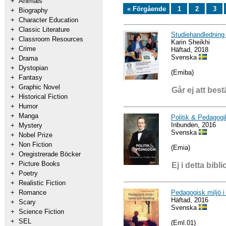
+
Animals
« Förgående
1
2
3
+
Biography
+
Character Education
+
Classic Literature
Studiehandledning
+
Classroom Resources
Karin Sheikhi
+
Crime
Häftad, 2018
Svenska
+
Drama
+
Dystopian
(Emiba)
+
Fantasy
+
Graphic Novel
Går ej att best
+
Historical Fiction
+
Humor
+
Manga
Politik & Pedagogik
Inbunden, 2016
+
Mystery
Svenska
+
Nobel Prize
+
Non Fiction
(Emia)
+
Oregistrerade Böcker
+
Picture Books
Ej i detta bibli
+
Poetry
+
Realistic Fiction
Pedagogisk miljö i
+
Romance
Häftad, 2016
+
Scary
Svenska
+
Science Fiction
+
SEL
(Eml.01)