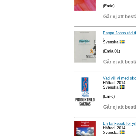
(Emia)
Går ej att best
Pappa Johns råd til
,
Svenska
(Emia.01)
Går ej att best
Vad vill vi med sk
Häftad, 2014
Svenska
(Em-c)
Går ej att best
En tankebok för yr
Häftad, 2014
Svenska