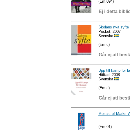
(Em.094)
Ej i detta bibli
Skolans nya syfte
Pocket, 2007
Svenska
(Em-c)
Går ej att best
Upp till kamp för l
Häftad, 2008
Svenska
(Em-c)
Går ej att best
Mosaic of Marks W
,
(Em.01)