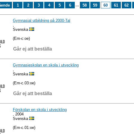
...
ående
1
2
3
4
5
6
58
59
60
61
62
Gymnasial utbildning på 2000-Tal
,
Svenska
(Em-c:oe)
Går ej att beställa
Gymnasieskolan en skola i utveckling
,
Svenska
(Em-c.03:oe)
Går ej att beställa
Förskolan en skola i utveckling
, 2004
Svenska
(Em-c.01:oe)