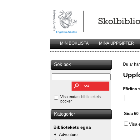
MIN BOKLISTA
MINA UPPGIFTER
Sök bok
Du är hä
Uppfo
Förfina 
Visa endast bibliotekets
böcker
Sida 60 
Kategorier
Visa 
Bibliotekets egna
+
Adventure