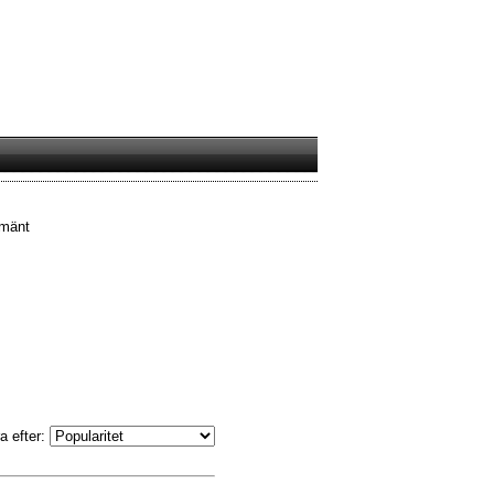
lmänt
a efter: