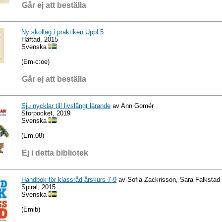
Går ej att beställa
Ny skollag i praktiken Uppl 5
Häftad, 2015
Svenska
(Em-c:oe)
Går ej att beställa
Sju nycklar till livslångt lärande
av Ann Gomér
Storpocket, 2019
Svenska
(Em.08)
Ej i detta bibliotek
Handbok för klassråd årskurs 7-9
av Sofia Zackrisson, Sara Falkstad
Spiral, 2015
Svenska
(Emib)