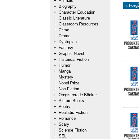
+
Animals
« Förg
+
Biography
+
Character Education
+
Classic Literature
+
Classroom Resources
+
Crime
+
Drama
+
Dystopian
+
Fantasy
+
Graphic Novel
+
Historical Fiction
+
Humor
+
Manga
+
Mystery
+
Nobel Prize
+
Non Fiction
+
Oregistrerade Böcker
+
Picture Books
+
Poetry
+
Realistic Fiction
+
Romance
+
Scary
+
Science Fiction
+
SEL