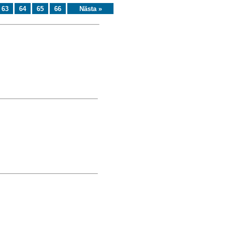
63
64
65
66
Nästa »