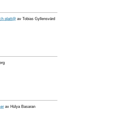
och platt@
av Tobias Gyllensvärd
erg
ser
av Hülya Basaran