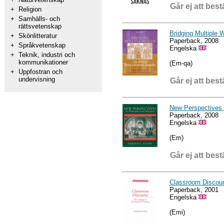
Går ej att best
+
Religion
+
Samhälls- och
rättsvetenskap
Bridging Multiple 
+
Skönlitteratur
Paperback, 2008
+
Språkvetenskap
Engelska
+
Teknik, industri och
kommunikationer
(Em-qa)
+
Uppfostran och
undervisning
Går ej att best
New Perspectives 
Paperback, 2008
Engelska
(Em)
Går ej att best
Classroom Discour
Paperback, 2001
Engelska
(Emi)