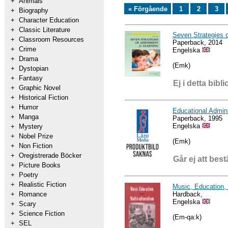
+
Animals
« Förgående
1
2
3
+
Biography
+
Character Education
+
Classic Literature
Seven Strategies 
+
Classroom Resources
Paperback, 2014
+
Crime
Engelska
+
Drama
(Emk)
+
Dystopian
+
Fantasy
Ej i detta bibli
+
Graphic Novel
+
Historical Fiction
+
Humor
Educational Admini
+
Manga
Paperback, 1995
Engelska
+
Mystery
+
Nobel Prize
(Emk)
+
Non Fiction
+
Oregistrerade Böcker
Går ej att best
+
Picture Books
+
Poetry
+
Realistic Fiction
Music, Education, 
Hardback,
+
Romance
Engelska
+
Scary
+
Science Fiction
(Em-qa:k)
+
SEL