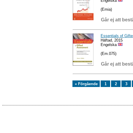
Engelska
(Emia)
Går ej att best
Essentials of Gif
Häftad, 2015
Engelska
(Em.075)
Går ej att best
« Förgående
1
2
3