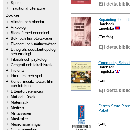
+
Sports
Ej i detta bibli
+
Traditional Literature
Böcker
Repainting the Lit
+
Allmänt och blandat
Hardback,
+
Arkeologi
Engelska
+
Biografi med genealogi
(Em-fah)
+
Bok- och biblioteksväsen
+
Ekonomi och näringsväsen
Ej i detta bibli
+
Etnografi, socialantropologi
och etnologi
+
Filosofi och psykologi
Community Schools
+
Geografi och lokalhistoria
Hardback,
+
Historia
Engelska
+
Idrott, lek och spel
(Em)
+
Konst, musik, teater, film
och fotokonst
Ej i detta bibli
+
Litteraturvetenskap
+
Mat och Dryck
+
Matematik
Fritzes Stora Plan
+
Medicin
Paket
+
Militärväsen
,
+
Musikalier
(Em)
+
Musikinspelningar
+
Naturvetenskap