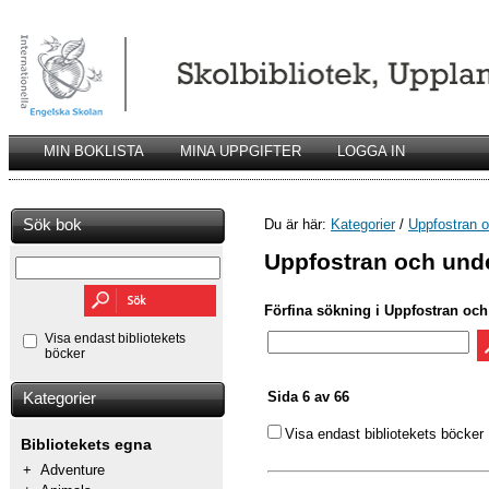
MIN BOKLISTA
MINA UPPGIFTER
LOGGA IN
Sök bok
Du är här:
Kategorier
/
Uppfostran o
Uppfostran och unde
Förfina sökning i Uppfostran och
Visa endast bibliotekets
böcker
Sida 6 av 66
Kategorier
Visa endast bibliotekets böcker
Bibliotekets egna
+
Adventure