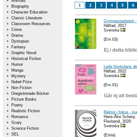
+
Animals
1
2
3
4
5
6
+
Biography
+
Character Education
+
Classic Literature
Gymnasiearbetet -
+
Classroom Resources
Häftad, 2017
+
Crime
Svenska
+
Drama
(Em.03)
+
Dystopian
+
Fantasy
Ej i detta bibli
+
Graphic Novel
+
Historical Fiction
+
Humor
Leda förskolans d
+
Manga
Häftad, 2022
Svenska
+
Mystery
+
Nobel Prize
(Em.01)
+
Non Fiction
+
Oregistrerade Böcker
Går ej att best
+
Picture Books
+
Poetry
+
Realistic Fiction
Rektor i fokus - k
Hans-Åke Scherp, 
+
Romance
Flexband, 2020
+
Scary
Svenska
+
Science Fiction
+
SEL
(Emia)