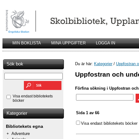
MIN BOKLISTA
MINA UPPGIFTER
LOGGA IN
Sök bok
Du är här:
Kategorier
/
Uppfostran o
Uppfostran och unde
Förfina sökning i Uppfostran och
Visa endast bibliotekets
böcker
Sida 1 av 66
Kategorier
Visa endast bibliotekets böcker
Bibliotekets egna
+
Adventure