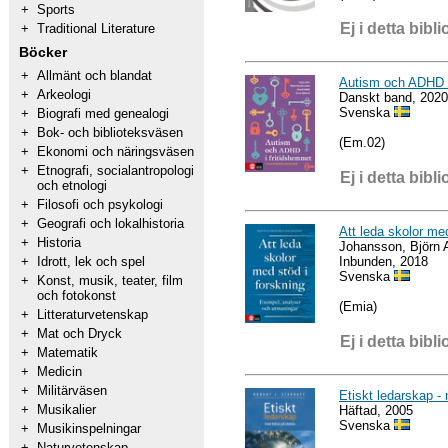
+
Sports
Ej i detta bibli
+
Traditional Literature
Böcker
+
Allmänt och blandat
Autism och ADHD i
+
Arkeologi
Danskt band, 2020
Svenska
+
Biografi med genealogi
+
Bok- och biblioteksväsen
(Em.02)
+
Ekonomi och näringsväsen
+
Etnografi, socialantropologi
Ej i detta bibli
och etnologi
+
Filosofi och psykologi
+
Geografi och lokalhistoria
Att leda skolor me
+
Historia
Johansson, Björn A
Inbunden, 2018
+
Idrott, lek och spel
Svenska
+
Konst, musik, teater, film
och fotokonst
(Emia)
+
Litteraturvetenskap
+
Mat och Dryck
Ej i detta bibli
+
Matematik
+
Medicin
+
Militärväsen
Etiskt ledarskap -
+
Musikalier
Häftad, 2005
Svenska
+
Musikinspelningar
+
Naturvetenskap