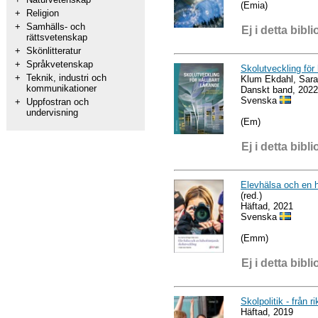
(Emia)
+
Religion
+
Samhälls- och
Ej i detta bibli
rättsvetenskap
+
Skönlitteratur
+
Språkvetenskap
Skolutveckling för 
+
Teknik, industri och
Klum Ekdahl, Sara
kommunikationer
Danskt band, 2022
Svenska
+
Uppfostran och
undervisning
(Em)
Ej i detta bibli
Elevhälsa och en hä
(red.)
Häftad, 2021
Svenska
(Emm)
Ej i detta bibli
Skolpolitik - från 
Häftad, 2019