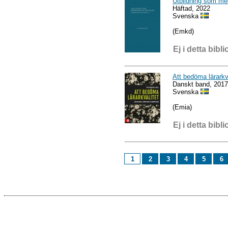
Utbildning som medbo
Häftad, 2022
Svenska
(Emkd)
Ej i detta bibli
Att bedöma lärarkv
Danskt band, 2017
Svenska
(Emia)
Ej i detta bibli
1
2
3
4
5
6