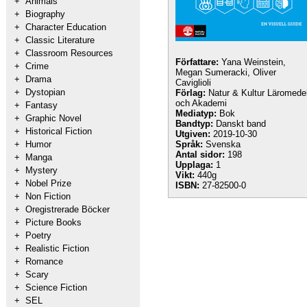
+
Animals
+
Biography
+
Character Education
+
Classic Literature
+
Classroom Resources
Författare:
Yana Weinstein,
+
Crime
Megan Sumeracki, Oliver
+
Drama
Caviglioli
+
Dystopian
Förlag:
Natur & Kultur Läromede
och Akademi
+
Fantasy
Mediatyp:
Bok
+
Graphic Novel
Bandtyp:
Danskt band
+
Historical Fiction
Utgiven:
2019-10-30
+
Humor
Språk:
Svenska
Antal sidor:
198
+
Manga
Upplaga:
1
+
Mystery
Vikt:
440g
+
Nobel Prize
ISBN:
27-82500-0
+
Non Fiction
+
Oregistrerade Böcker
+
Picture Books
+
Poetry
+
Realistic Fiction
+
Romance
+
Scary
+
Science Fiction
+
SEL