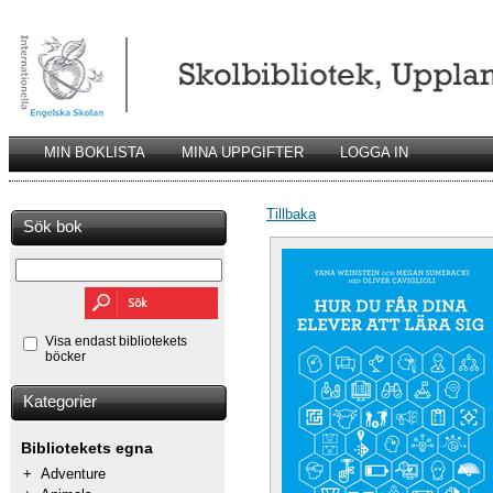
MIN BOKLISTA
MINA UPPGIFTER
LOGGA IN
Tillbaka
Sök bok
Visa endast bibliotekets
böcker
Kategorier
Bibliotekets egna
+
Adventure