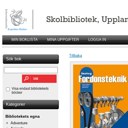
MIN BOKLISTA
MINA UPPGIFTER
LOGGA IN
Tillbaka
Sök bok
Visa endast bibliotekets
böcker
Kategorier
Bibliotekets egna
+
Adventure