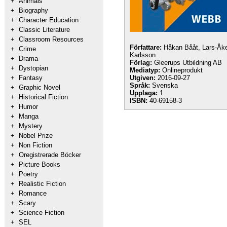
+
Animals
+
Biography
+
Character Education
+
Classic Literature
+
Classroom Resources
Författare:
Håkan Bååt, Lars-Åk
+
Crime
Karlsson
+
Drama
Förlag:
Gleerups Utbildning AB
+
Dystopian
Mediatyp:
Onlineprodukt
+
Fantasy
Utgiven:
2016-09-27
Språk:
Svenska
+
Graphic Novel
Upplaga:
1
+
Historical Fiction
ISBN:
40-69158-3
+
Humor
+
Manga
+
Mystery
+
Nobel Prize
+
Non Fiction
+
Oregistrerade Böcker
+
Picture Books
+
Poetry
+
Realistic Fiction
+
Romance
+
Scary
+
Science Fiction
+
SEL