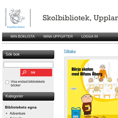
MIN BOKLISTA
MINA UPPGIFTER
LOGGA IN
Tillbaka
Sök bok
Visa endast bibliotekets
böcker
Kategorier
Bibliotekets egna
+
Adventure