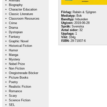
+
Animals
+
Biography
+
Character Education
Förlag:
Rabén & Sjögren
+
Classic Literature
Mediatyp:
Bok
+
Classroom Resources
Bandtyp:
Inbunden
Utgiven:
2019-06-28
+
Crime
Språk:
Svenska
+
Drama
Antal sidor:
32
+
Dystopian
Upplaga:
1
+
Fantasy
Vikt:
334g
ISBN:
29-71937-6
+
Graphic Novel
+
Historical Fiction
+
Humor
+
Manga
+
Mystery
+
Nobel Prize
+
Non Fiction
+
Oregistrerade Böcker
+
Picture Books
+
Poetry
+
Realistic Fiction
+
Romance
+
Scary
+
Science Fiction
+
SEL