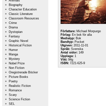
+
Animals
+
Biography
+
Character Education
+
Classic Literature
+
Classroom Resources
+
Crime
+
Drama
Författare:
Michael Morpurgo
+
Dystopian
Förlag:
En bok för alla
+
Fantasy
Mediatyp:
Bok
+
Graphic Novel
Bandtyp:
Pocket
+
Historical Fiction
Utgiven:
2011-11-01
Språk:
Svenska
+
Humor
Antal sidor:
149
+
Manga
Upplaga:
1
+
Mystery
Vikt:
94g
ISBN:
7221-625-9
+
Nobel Prize
+
Non Fiction
+
Oregistrerade Böcker
+
Picture Books
+
Poetry
+
Realistic Fiction
+
Romance
+
Scary
+
Science Fiction
+
SEL