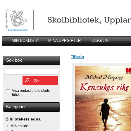
MIN BOKLISTA
MINA UPPGIFTER
LOGGA IN
Tillbaka
Sök bok
Visa endast bibliotekets
böcker
Kategorier
Bibliotekets egna
+
Adventure