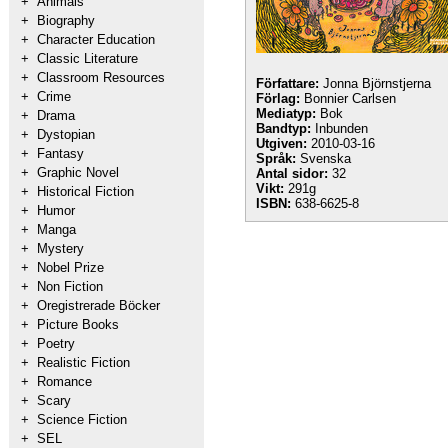
+
Animals
+
Biography
+
Character Education
+
Classic Literature
+
Classroom Resources
Författare:
Jonna Björnstjerna
+
Crime
Förlag:
Bonnier Carlsen
Mediatyp:
Bok
+
Drama
Bandtyp:
Inbunden
+
Dystopian
Utgiven:
2010-03-16
+
Fantasy
Språk:
Svenska
+
Graphic Novel
Antal sidor:
32
Vikt:
291g
+
Historical Fiction
ISBN:
638-6625-8
+
Humor
+
Manga
+
Mystery
+
Nobel Prize
+
Non Fiction
+
Oregistrerade Böcker
+
Picture Books
+
Poetry
+
Realistic Fiction
+
Romance
+
Scary
+
Science Fiction
+
SEL