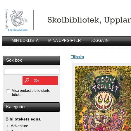
MIN BOKLISTA
MINA UPPGIFTER
LOGGA IN
Tillbaka
Sök bok
Visa endast bibliotekets
böcker
Kategorier
Bibliotekets egna
+
Adventure