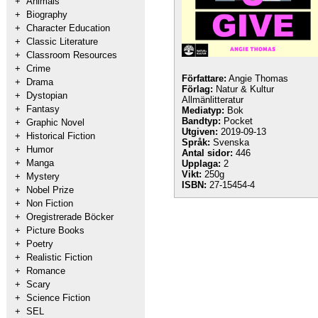
+
Animals
+
Biography
+
Character Education
+
Classic Literature
+
Classroom Resources
+
Crime
Författare:
Angie Thomas
+
Drama
Förlag:
Natur & Kultur
+
Dystopian
Allmänlitteratur
+
Fantasy
Mediatyp:
Bok
Bandtyp:
Pocket
+
Graphic Novel
Utgiven:
2019-09-13
+
Historical Fiction
Språk:
Svenska
+
Humor
Antal sidor:
446
+
Manga
Upplaga:
2
Vikt:
250g
+
Mystery
ISBN:
27-15454-4
+
Nobel Prize
+
Non Fiction
+
Oregistrerade Böcker
+
Picture Books
+
Poetry
+
Realistic Fiction
+
Romance
+
Scary
+
Science Fiction
+
SEL