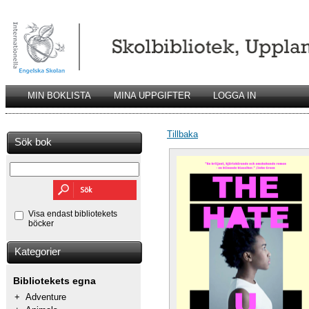
MIN BOKLISTA
MINA UPPGIFTER
LOGGA IN
Tillbaka
Sök bok
Visa endast bibliotekets
böcker
Kategorier
Bibliotekets egna
+
Adventure