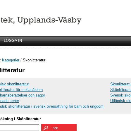
LOGGA IN
r:
Kategorier
/ Skönlitteratur
itteratur
lsk skönlitteratur
Skönlitterat
litteratur för mellanåldern
Skönlittera
arnsberättelser och sagor
Svensk skönl
nade serier
Utländsk skö
ndsk skönlitteratur i svensk översättning för barn och ungdom
sökning i Skönlitteratur