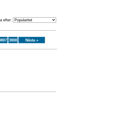
a efter:
3807
3808
Nästa »