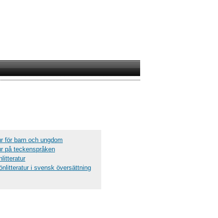
ur för barn och ungdom
tur på teckenspråken
itteratur
nlitteratur i svensk översättning