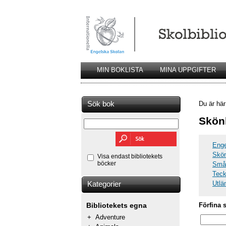
MIN BOKLISTA
MINA UPPGIFTER
Sök bok
Du är hä
Skönl
Enge
Skön
Visa endast bibliotekets
böcker
Småb
Teck
Utlä
Kategorier
Förfina 
Bibliotekets egna
+
Adventure