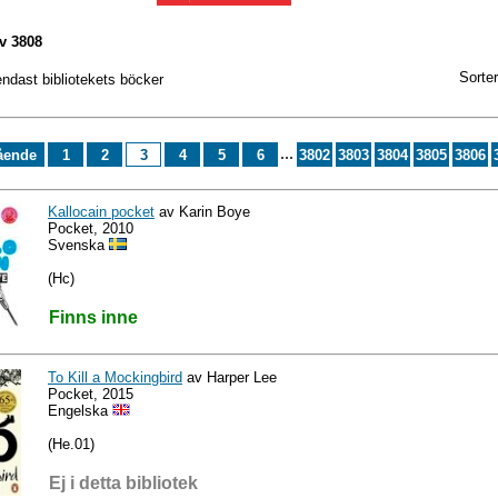
v 3808
Sorter
endast bibliotekets böcker
...
ående
1
2
3
4
5
6
3802
3803
3804
3805
3806
Kallocain pocket
av Karin Boye
Pocket, 2010
Svenska
(Hc)
Finns inne
To Kill a Mockingbird
av Harper Lee
Pocket, 2015
Engelska
(He.01)
Ej i detta bibliotek