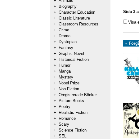
+
Animals
+
Biography
Sida 3 a
+
Character Education
+
Classic Literature
Visa 
+
Classroom Resources
+
Crime
+
Drama
+
Dystopian
« Förg
+
Fantasy
+
Graphic Novel
+
Historical Fiction
+
Humor
+
Manga
+
Mystery
+
Nobel Prize
+
Non Fiction
+
Oregistrerade Böcker
+
Picture Books
+
Poetry
+
Realistic Fiction
+
Romance
+
Scary
+
Science Fiction
+
SEL