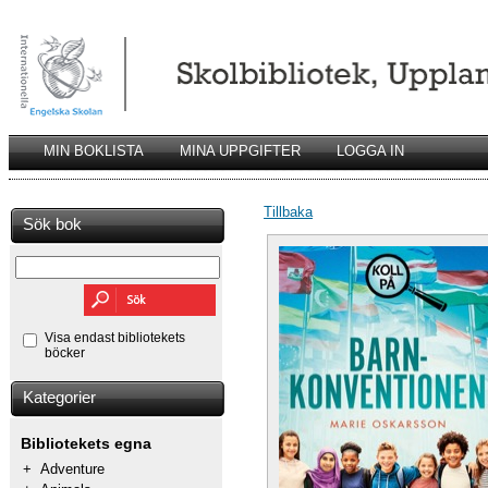
MIN BOKLISTA
MINA UPPGIFTER
LOGGA IN
Tillbaka
Sök bok
Visa endast bibliotekets
böcker
Kategorier
Bibliotekets egna
+
Adventure