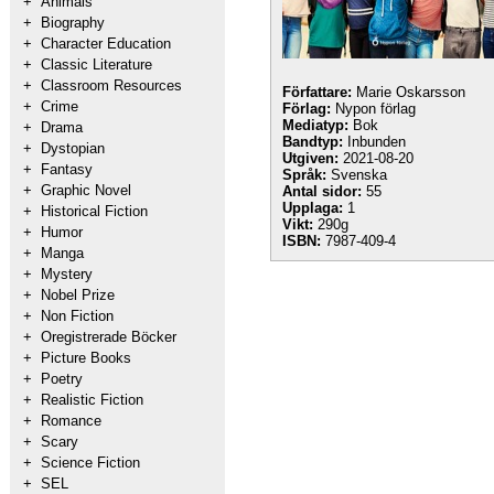
+
Animals
+
Biography
+
Character Education
+
Classic Literature
+
Classroom Resources
Författare:
Marie Oskarsson
+
Crime
Förlag:
Nypon förlag
Mediatyp:
Bok
+
Drama
Bandtyp:
Inbunden
+
Dystopian
Utgiven:
2021-08-20
+
Fantasy
Språk:
Svenska
+
Graphic Novel
Antal sidor:
55
Upplaga:
1
+
Historical Fiction
Vikt:
290g
+
Humor
ISBN:
7987-409-4
+
Manga
+
Mystery
+
Nobel Prize
+
Non Fiction
+
Oregistrerade Böcker
+
Picture Books
+
Poetry
+
Realistic Fiction
+
Romance
+
Scary
+
Science Fiction
+
SEL