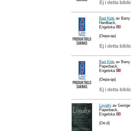
Ej i detta bibli
Bad Kids
av Barry
Hardback,
Engelska
(Oepa-qa)
Ej i detta bibli
Bad Kids
av Barry
Paperback,
Engelska
(Oepa-qa)
Ej i detta bibli
Loyalty
av George 
Paperback,
Engelska
(Oe:d)