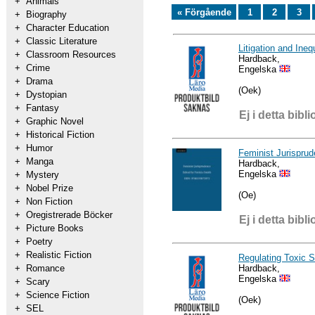
+
Animals
« Förgående
1
2
3
+
Biography
+
Character Education
+
Classic Literature
Litigation and Ineq
+
Classroom Resources
Hardback,
+
Crime
Engelska
+
Drama
(Oek)
+
Dystopian
+
Fantasy
Ej i detta bibli
+
Graphic Novel
+
Historical Fiction
+
Humor
Feminist Jurispru
+
Manga
Hardback,
Engelska
+
Mystery
+
Nobel Prize
(Oe)
+
Non Fiction
+
Oregistrerade Böcker
Ej i detta bibli
+
Picture Books
+
Poetry
+
Realistic Fiction
Regulating Toxic 
Hardback,
+
Romance
Engelska
+
Scary
+
Science Fiction
(Oek)
+
SEL