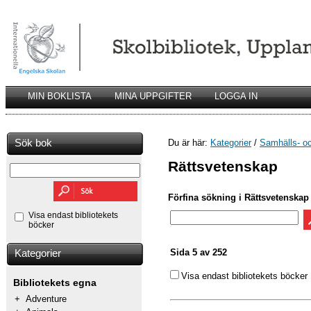
MIN BOKLISTA
MINA UPPGIFTER
LOGGA IN
Sök bok
Du är här:
Kategorier
/
Samhälls- o
Rättsvetenskap
Förfina sökning i Rättsvetenskap
Visa endast bibliotekets
böcker
Sida 5 av 252
Kategorier
Visa endast bibliotekets böcker
Bibliotekets egna
+
Adventure