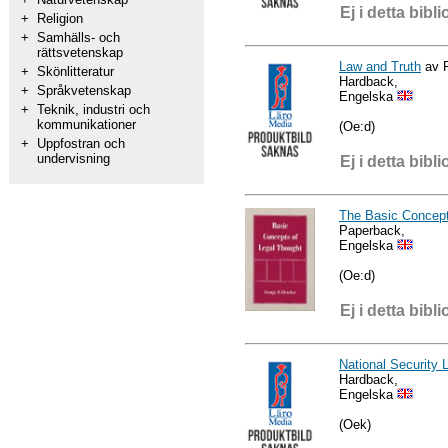
Ej i detta bibli
+
Religion
+
Samhälls- och
rättsvetenskap
Law and Truth
av P
+
Skönlitteratur
Hardback,
+
Språkvetenskap
Engelska
+
Teknik, industri och
kommunikationer
(Oe:d)
+
Uppfostran och
undervisning
Ej i detta bibli
The Basic Concept
Paperback,
Engelska
(Oe:d)
Ej i detta bibli
National Security 
Hardback,
Engelska
(Oek)