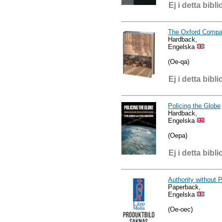
Ej i detta bibli
The Oxford Compa
Hardback,
Engelska
(Oe-qa)
Ej i detta bibli
Policing the Globe
Hardback,
Engelska
(Oepa)
Ej i detta bibli
Authority without 
Paperback,
Engelska
(Oe-oec)