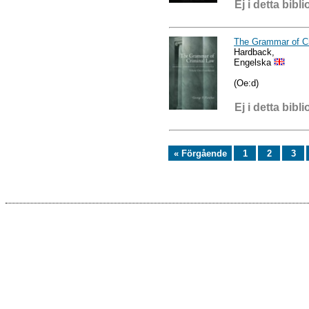
Ej i detta bibli
The Grammar of Cr
Hardback,
Engelska
(Oe:d)
Ej i detta bibli
« Förgående
1
2
3