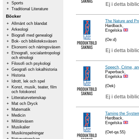
+
Sports
Ej i detta bibli
+
Traditional Literature
Böcker
The Nature and Pr
+
Allmänt och blandat
Hardback,
+
Arkeologi
Engelska
+
Biografi med genealogi
(Oe:d)
+
Bok- och biblioteksväsen
+
Ekonomi och näringsväsen
Ej i detta bibli
+
Etnografi, socialantropologi
och etnologi
+
Filosofi och psykologi
Speech, Crime, an
+
Geografi och lokalhistoria
Paperback,
+
Historia
Engelska
+
Idrott, lek och spel
(Oek)
+
Konst, musik, teater, film
och fotokonst
Ej i detta bibli
+
Litteraturvetenskap
+
Mat och Dryck
+
Matematik
Taming the Syste
+
Medicin
Hardback,
+
Militärväsen
Engelska
+
Musikalier
(Oet-qa.55)
+
Musikinspelningar
+
Naturvetenskap