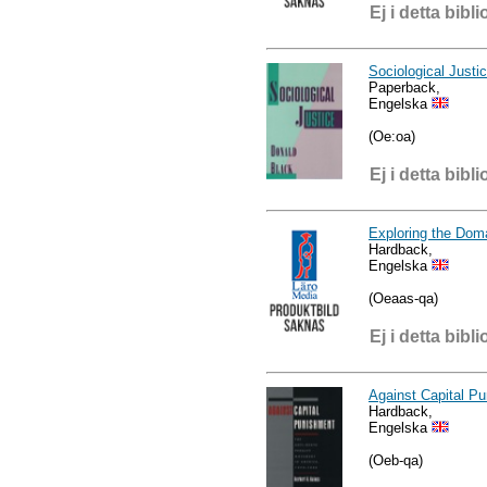
Ej i detta bibli
Sociological Justi
Paperback,
Engelska
(Oe:oa)
Ej i detta bibli
Exploring the Dom
Hardback,
Engelska
(Oeaas-qa)
Ej i detta bibli
Against Capital P
Hardback,
Engelska
(Oeb-qa)