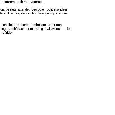
trukturerna och rättsystemet.
, beslutsfattande, ideologier, politiska idéer
are till ett kapitel om hur Sverige styrs – från
 innehållet som berör samhällsresurser och
ldning, samhällsekonomi och global ekonomi. Det
 i världen.