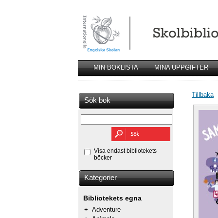
MIN BOKLISTA
MINA UPPGIFTER
Tillbaka
Sök bok
Visa endast bibliotekets
böcker
Kategorier
Bibliotekets egna
+
Adventure