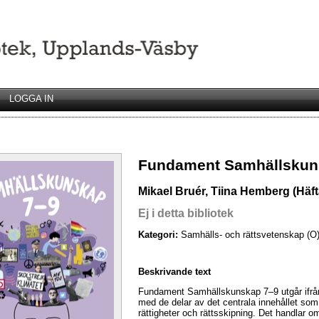
LOGGA IN
Fundament Samhällskun
Mikael Bruér, Tiina Hemberg (Häft
Ej i detta bibliotek
Kategori:
Samhälls- och rättsvetenskap (O
Beskrivande text
Fundament Samhällskunskap 7–9 utgår ifrån 
med de delar av det centrala innehållet s
rättigheter och rättsskipning. Det handlar o