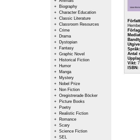
+
Animals
+
Biography
+
Character Education
+
Classic Literature
Förfat
+
Classroom Resources
Hembe
+
Crime
Förlag
Mediat
+
Drama
Bandt
+
Dystopian
Utgive
+
Fantasy
Språk:
Antal 
+
Graphic Novel
Uppla
+
Historical Fiction
Vikt:
7
+
Humor
ISBN:
+
Manga
+
Mystery
+
Nobel Prize
+
Non Fiction
+
Oregistrerade Böcker
+
Picture Books
+
Poetry
+
Realistic Fiction
+
Romance
+
Scary
+
Science Fiction
+
SEL