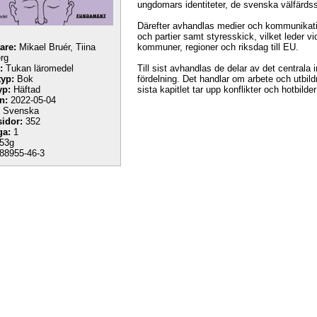
ungdomars identiteter, de svenska välfärdss
Därefter avhandlas medier och kommunikation
och partier samt styresskick, vilket leder vid
tare:
Mikael Bruér, Tiina
kommuner, regioner och riksdag till EU.
rg
:
Tukan läromedel
Till sist avhandlas de delar av det centrala
yp:
Bok
fördelning. Det handlar om arbete och utbi
yp:
Häftad
sista kapitlet tar upp konflikter och hotbilder
n:
2022-05-04
Svenska
sidor:
352
ga:
1
53g
88955-46-3