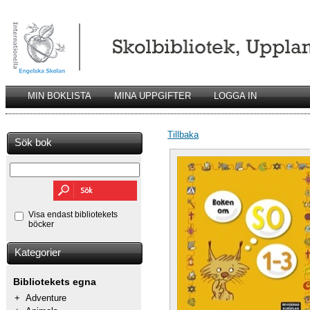
MIN BOKLISTA
MINA UPPGIFTER
LOGGA IN
Tillbaka
Sök bok
Visa endast bibliotekets
böcker
Kategorier
Bibliotekets egna
+
Adventure