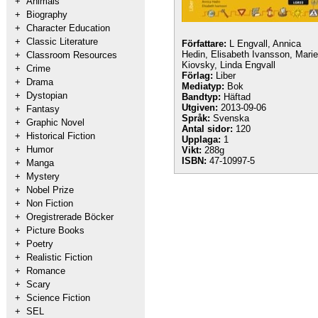
+
Animals
+
Biography
+
Character Education
+
Classic Literature
Författare:
L Engvall, Annica
Hedin, Elisabeth Ivansson, Marie
+
Classroom Resources
Kiovsky, Linda Engvall
+
Crime
Förlag:
Liber
+
Drama
Mediatyp:
Bok
+
Dystopian
Bandtyp:
Häftad
Utgiven:
2013-09-06
+
Fantasy
Språk:
Svenska
+
Graphic Novel
Antal sidor:
120
+
Historical Fiction
Upplaga:
1
+
Humor
Vikt:
288g
ISBN:
47-10997-5
+
Manga
+
Mystery
+
Nobel Prize
+
Non Fiction
+
Oregistrerade Böcker
+
Picture Books
+
Poetry
+
Realistic Fiction
+
Romance
+
Scary
+
Science Fiction
+
SEL