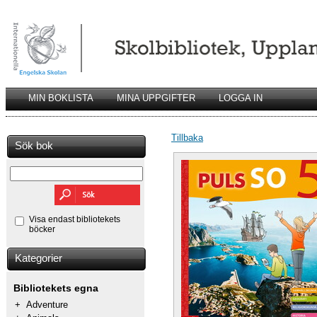
MIN BOKLISTA
MINA UPPGIFTER
LOGGA IN
Tillbaka
Sök bok
Visa endast bibliotekets
böcker
Kategorier
Bibliotekets egna
+
Adventure