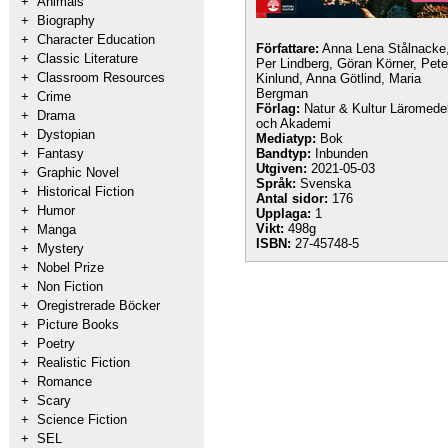
+
Animals
+
Biography
+
Character Education
Författare:
Anna Lena Stålnacke
+
Classic Literature
Per Lindberg, Göran Körner, Pete
+
Classroom Resources
Kinlund, Anna Götlind, Maria
Bergman
+
Crime
Förlag:
Natur & Kultur Läromede
+
Drama
och Akademi
+
Dystopian
Mediatyp:
Bok
+
Fantasy
Bandtyp:
Inbunden
Utgiven:
2021-05-03
+
Graphic Novel
Språk:
Svenska
+
Historical Fiction
Antal sidor:
176
+
Humor
Upplaga:
1
Vikt:
498g
+
Manga
ISBN:
27-45748-5
+
Mystery
+
Nobel Prize
+
Non Fiction
+
Oregistrerade Böcker
+
Picture Books
+
Poetry
+
Realistic Fiction
+
Romance
+
Scary
+
Science Fiction
+
SEL