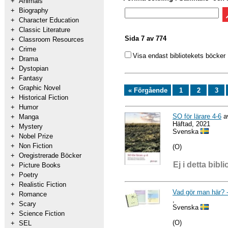
+
Animals
+
Biography
+
Character Education
+
Classic Literature
Sida 7 av 774
+
Classroom Resources
+
Crime
Visa endast bibliotekets böcker
+
Drama
+
Dystopian
+
Fantasy
+
Graphic Novel
« Förgående
1
2
3
+
Historical Fiction
+
Humor
SO för lärare 4-6
av
+
Manga
Häftad, 2021
+
Mystery
Svenska
+
Nobel Prize
+
Non Fiction
(O)
+
Oregistrerade Böcker
Ej i detta bibli
+
Picture Books
+
Poetry
+
Realistic Fiction
Vad gör man här? 
+
Romance
,
+
Scary
Svenska
+
Science Fiction
(O)
+
SEL