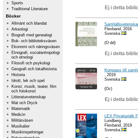
+
Sports
Ej i detta bibli
+
Traditional Literature
Böcker
+
Allmänt och blandat
Samhällsvetenska
Flexband, 2016
+
Arkeologi
Svenska
+
Biografi med genealogi
+
Bok- och biblioteksväsen
(O:dd)
+
Ekonomi och näringsväsen
+
Etnografi, socialantropologi
Ej i detta bibli
och etnologi
+
Filosofi och psykologi
+
Geografi och lokalhistoria
Kompass till samhä
, 2019
+
Historia
Svenska
+
Idrott, lek och spel
+
Konst, musik, teater, film
(Oc)
och fotokonst
+
Litteraturvetenskap
Ej i detta bibli
+
Mat och Dryck
+
Matematik
+
Medicin
LEX Privatjuridik 
+
Militärväsen
Lundberg
Flexband, 2019
+
Musikalier
Svenska
+
Musikinspelningar
+
Naturvetenskap