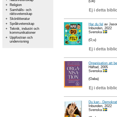
(Oe)
+
Religion
Ej i detta bibli
+
Samhälls- och
rättsvetenskap
+
Skönlitteratur
+
Språkvetenskap
Har du fel
av Jason
Inbunden, 2022
+
Teknik, industri och
Svenska
kommunikationer
+
Uppfostran och
(O,u)
undervisning
Ej i detta bibli
Organisation att be
Häftad, 2005
Svenska
(Oaba)
Ej i detta bibli
Du kan - Demokrat
Inbunden, 2022
Svenska