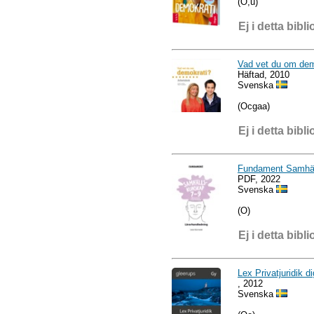
(O,u)
Ej i detta bibli
Vad vet du om dem
Häftad, 2010
Svenska
(Ocgaa)
Ej i detta bibli
Fundament Samhäl
PDF, 2022
Svenska
(O)
Ej i detta bibli
Lex Privatjuridik d
, 2012
Svenska