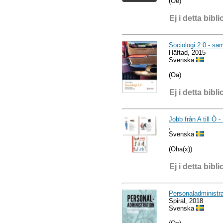
(Oe)
Ej i detta bibli
Sociologi 2.0 - sa
Häftad, 2015
Svenska
(Oa)
Ej i detta bibli
Jobb från A till Ö 
,
Svenska
(Oha(x))
Ej i detta bibli
Personaladministra
Spiral, 2018
Svenska