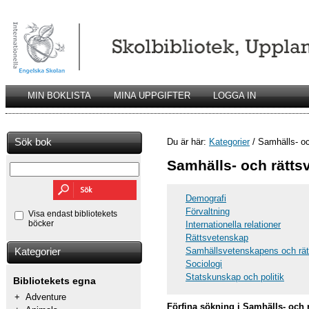
MIN BOKLISTA
MINA UPPGIFTER
LOGGA IN
Sök bok
Du är här:
Kategorier
/ Samhälls- o
Samhälls- och rätts
Demografi
Förvaltning
Visa endast bibliotekets
böcker
Internationella relationer
Rättsvetenskap
Samhällsvetenskapens och rät
Kategorier
Sociologi
Statskunskap och politik
Bibliotekets egna
+
Adventure
Förfina sökning i Samhälls- och 