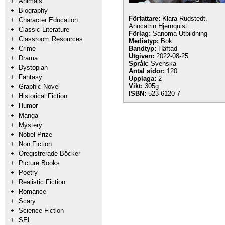
+
Animals
+
Biography
Författare:
Klara Rudstedt,
+
Character Education
Anncatrin Hjernquist
+
Classic Literature
Förlag:
Sanoma Utbildning
+
Classroom Resources
Mediatyp:
Bok
+
Crime
Bandtyp:
Häftad
Utgiven:
2022-08-25
+
Drama
Språk:
Svenska
+
Dystopian
Antal sidor:
120
+
Fantasy
Upplaga:
2
Vikt:
305g
+
Graphic Novel
ISBN:
523-6120-7
+
Historical Fiction
+
Humor
+
Manga
+
Mystery
+
Nobel Prize
+
Non Fiction
+
Oregistrerade Böcker
+
Picture Books
+
Poetry
+
Realistic Fiction
+
Romance
+
Scary
+
Science Fiction
+
SEL