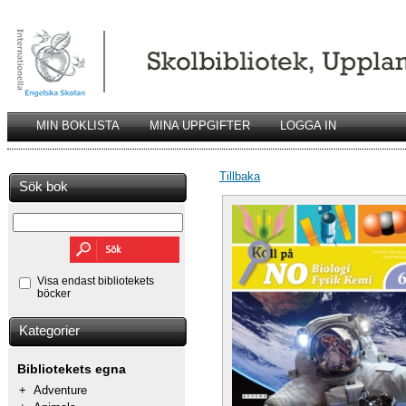
MIN BOKLISTA
MINA UPPGIFTER
LOGGA IN
Tillbaka
Sök bok
Visa endast bibliotekets
böcker
Kategorier
Bibliotekets egna
+
Adventure