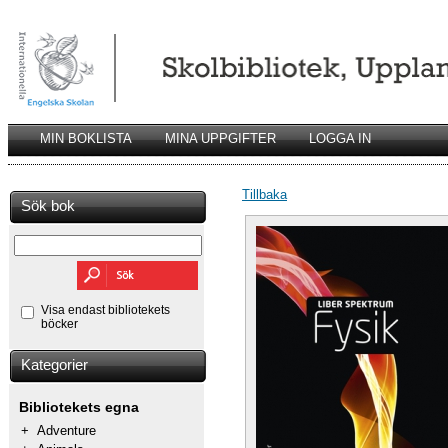
MIN BOKLISTA
MINA UPPGIFTER
LOGGA IN
Tillbaka
Sök bok
Visa endast bibliotekets
böcker
Kategorier
Bibliotekets egna
+
Adventure