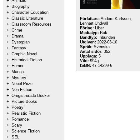
+
Animals
+
Biography
+
Character Education
+
Classic Literature
Författare:
Anders Karlsson,
Lennart Undvall
+
Classroom Resources
Förlag:
Liber
+
Crime
Mediatyp:
Bok
+
Drama
Bandtyp:
Inbunden
+
Dystopian
Utgiven:
2022-03-10
Språk:
Svenska
+
Fantasy
Antal sidor:
352
+
Graphic Novel
Upplaga:
5
+
Historical Fiction
Vikt:
994g
ISBN:
47-14299-6
+
Humor
+
Manga
+
Mystery
+
Nobel Prize
+
Non Fiction
+
Oregistrerade Böcker
+
Picture Books
+
Poetry
+
Realistic Fiction
+
Romance
+
Scary
+
Science Fiction
+
SEL