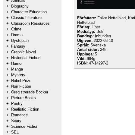
+
Animals
+
Biography
+
Character Education
+
Classic Literature
Författare:
Folke Nettelblad, Kar
Nettelblad
+
Classroom Resources
Förlag:
Liber
+
Crime
Mediatyp:
Bok
+
Drama
Bandtyp:
Inbunden
+
Dystopian
Utgiven:
2022-03-10
Språk:
Svenska
+
Fantasy
Antal sidor:
348
+
Graphic Novel
Upplaga:
5
+
Historical Fiction
Vikt:
984g
ISBN:
47-14297-2
+
Humor
+
Manga
+
Mystery
+
Nobel Prize
+
Non Fiction
+
Oregistrerade Böcker
+
Picture Books
+
Poetry
+
Realistic Fiction
+
Romance
+
Scary
+
Science Fiction
+
SEL