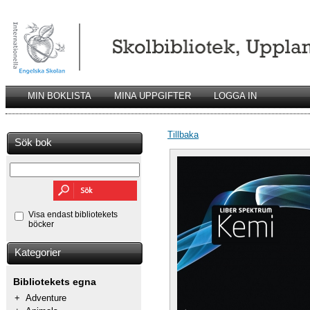
MIN BOKLISTA
MINA UPPGIFTER
LOGGA IN
Tillbaka
Sök bok
Visa endast bibliotekets
böcker
Kategorier
Bibliotekets egna
+
Adventure